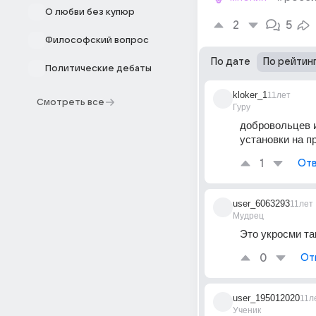
О любви без купюр
2
5
Философский вопрос
По дате
По рейтин
Политические дебаты
kloker_1
11лет
Смотреть все
Гуру
добровольцев и
установки на п
1
Отв
user_6063293
11лет
Мудрец
Это укросми та
0
От
user_195012020
11л
Ученик