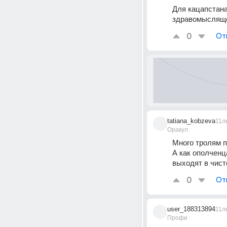
Для кацапстана
здравомысляще
0
От
tatiana_kobzeva
11л
Оракул
Много тролям 
А как ополченц
выходят в чист
0
От
user_188313894
11л
Профи