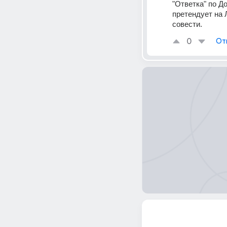
"Ответка" по Д
претендует на 
совести.
0
От