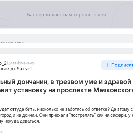
o_2
11лет
Изменено
Подписа
ские дебаты
+1
ьный дончанин, в трезвом уме и здравой
авит установку на проспекте Маяковског
дет оттуда бить, нисколько не заботясь об ответке? Да этому с
город и на дончан. Они приехали "пострелять" как на сафари, у н
ну некуда деваться.
я