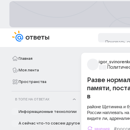
Главная
igor_svinorenk
Политиче
Моя лента
Разве нормал
Пространства
памяти, пост
в
В ТОПЕ НА ОТВЕТАХ
районе Щетинина и бу
Информационные технологии
России наплевать на 
видите ли, адренали
А сейчас что-то совсем другое
мнения
#росси