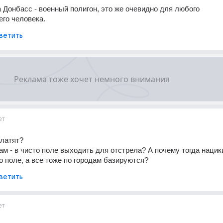
 Донбасс - военный полигон, это же очевидно для любого 
го человека.
ветить
ет
платят?
ам - в чисто поле выходить для отстрела? А почему тогда нацики
о поле, а все тоже по городам базируются?
ветить
ет