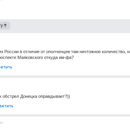
гу
з России в отличие от ополченцев там ничтожное количество, на
роспекте Маяковского откуда им-фа?
етить
к обстрел Донецка оправдывает?))
ветить
ет