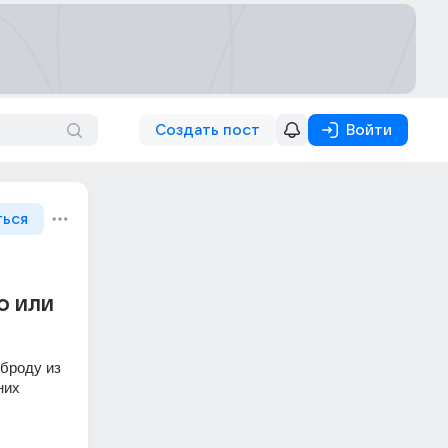
Создать пост
Войти
ться
о или
броду из 
их 