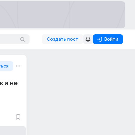
Создать пост
Войти
ться
 и не