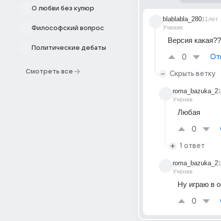
О любви без купюр
blablabla_280
11лет
Ученик
Философский вопрос
Версия какая?
Политические дебаты
0
От
Смотреть все
Скрыть ветку
roma_bazuka_2
Ученик
Любая
0
1 ответ
roma_bazuka_2
Ученик
Ну играю в о
0