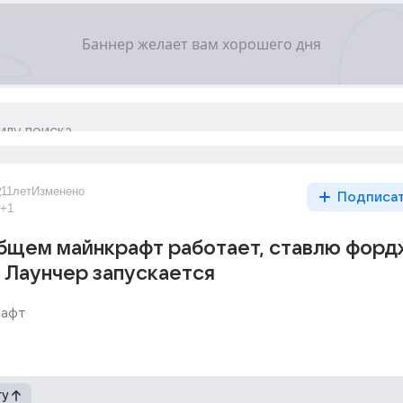
2
11лет
Изменено
Подписа
+1
бщем майнкрафт работает, ставлю фордж
( Лаунчер запускается
рафт
гу