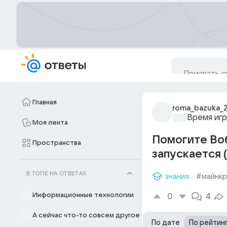
Главная
roma_bazuka_
Время игр
Моя лента
Помогите Во
Пространства
запускается 
В ТОПЕ НА ОТВЕТАХ
знания
#майнк
Информационные технологии
0
4
А сейчас что-то совсем другое
По дате
По рейтин