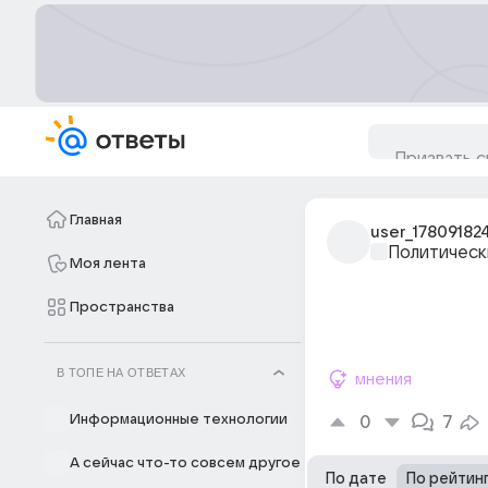
Главная
user_17809182
Политическ
Моя лента
Пространства
В ТОПЕ НА ОТВЕТАХ
мнения
Информационные технологии
0
7
А сейчас что-то совсем другое
По дате
По рейтин