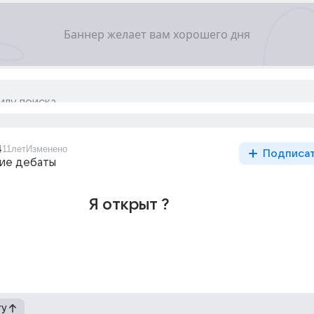
4
11лет
Изменено
Подписа
ие дебаты
Я открыт ?
гу