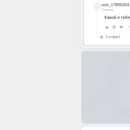
user_178091824
Ученик
Какой я теб
0
1 ответ