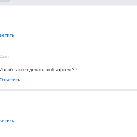
т
ветить
11лет
 И шоб такое сделать шобы фсем ? !
Ответить
ветить