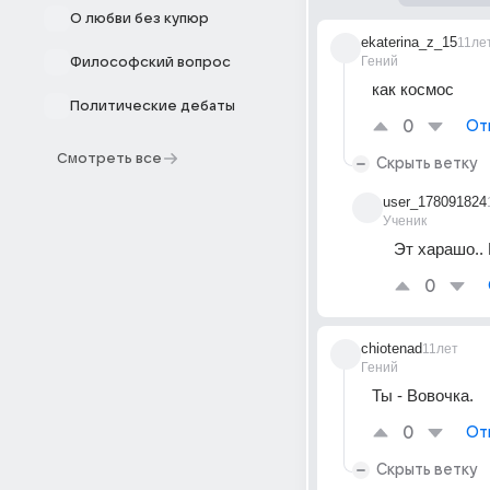
О любви без купюр
ekaterina_z_15
11ле
Гений
Философский вопрос
как космос
Политические дебаты
0
От
Смотреть все
Скрыть ветку
user_178091824
Ученик
Эт харашо..
0
chiotenad
11лет
Гений
Ты - Вовочка.
0
От
Скрыть ветку