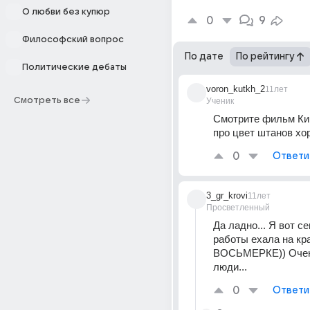
О любви без купюр
0
9
Философский вопрос
По дате
По рейтингу
Политические дебаты
voron_kutkh_2
11лет
Смотреть все
Ученик
Смотрите фильм Кин
про цвет штанов хо
0
Ответи
3_gr_krovi
11лет
Просветленный
Да ладно... Я вот се
работы ехала на кра
ВОСЬМЕРКЕ)) Очен
люди...
0
Ответи