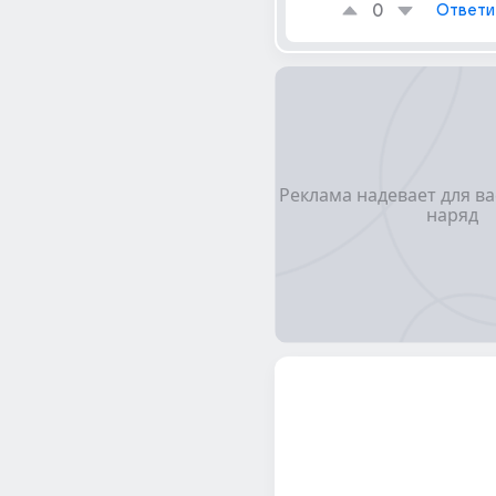
0
Ответи