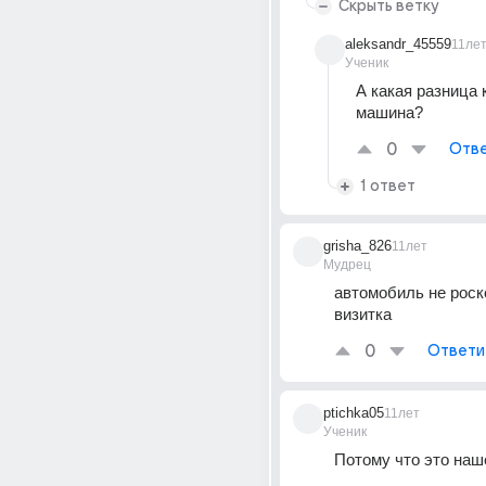
Скрыть ветку
aleksandr_45559
11ле
Ученик
А какая разница к
машина?
0
Отве
1 ответ
grisha_826
11лет
Мудрец
автомобиль не роско
визитка
0
Ответи
ptichka05
11лет
Ученик
Потому что это наш