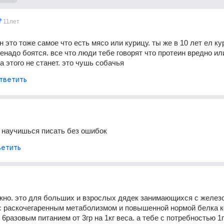
11лет
 это тоже самое что есть мясо или курицу. ты же в 10 лет ел ку
ненадо боятся. все что люди тебе говорят что протеин вредно или
а этого не станет. это чушь собачья
тветить
е научишься писать без ошибок
етить
жно. это для больших и взрослых дядек занимающихся с железо
с раскочегаренным метаболизмом и повышенной нормой белка к
6разовым питанием от 3гр на 1кг веса. а тебе с потребностью 1гр