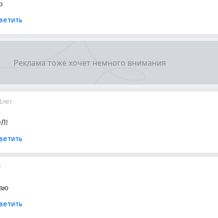
о
ветить
1лет
Л!
ветить
т
шаю
ветить