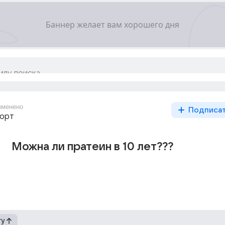
зменено
Подписа
порт
Можна ли пратеин в 10 лет???
гу