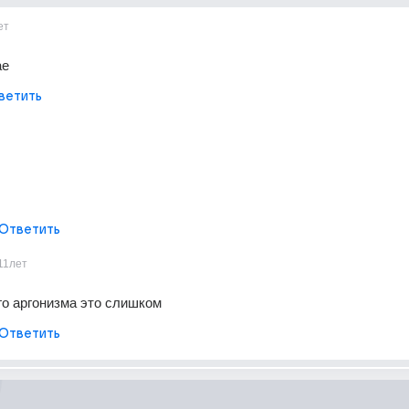
ет
ае
ветить
Ответить
11лет
го аргонизма это слишком
Ответить