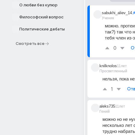
О любви без купюр
sabukhi_aliev_14
Философский вопрос
Ученик
можно. протеин
Политические дебаты
так?) так что 
тебя член из-з
Смотреть все
0
О
knilknolos
11лет
Просветленный
нельзя, пока н
1
Отв
aleks735
11лет
Гений
можно но не ну
несколько лет 
трудно набрать 