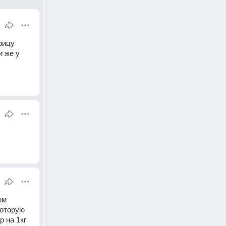
рицу 
 же у 
м 
оторую 
 на 1кг 