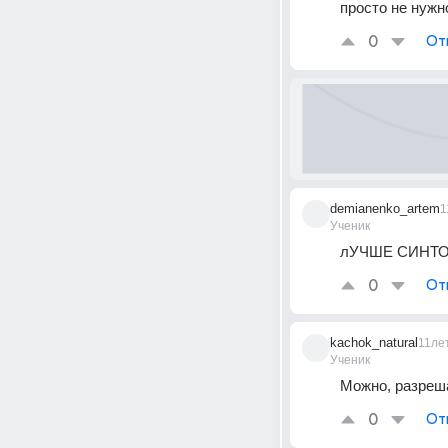
просто не нужн
0
От
demianenko_artem
1
Ученик
лУЧШЕ СИНТО
0
От
kachok_natural
11ле
Ученик
Можно, разре
0
От