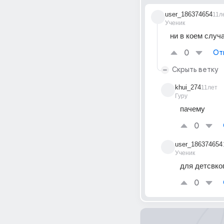
user_186374654
11л
Ученик
ни в коем случ
0
От
Скрыть ветку
khui_274
11лет
Гуру
пачему
0
user_186374654
Ученик
для детсвко
0