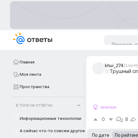
Главная
khui_274
11лет
И
Трушный с
Моя лента
Пространства
В ТОПЕ НА ОТВЕТАХ
мнения
Информационные технологии
0
8
А сейчас что-то совсем другое
По дате
По рейтин