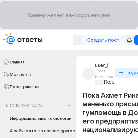
Создать пост
Главная
user_178254565
11лет
Подп
Моя лента
Изменено
Политические
Пространства
Пока Ахмет Рин
маненько присы
В ТОПЕ НА ОТВЕТАХ
гумпомощь в До
Информационные технологии
его предприятия
национализиру
А сейчас что-то совсем другое