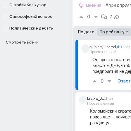
О любви без купюр
мнения
#предприя
0
7
Философский вопрос
Политические дебаты
По дате
По рейтингу
Смотреть все
glubinnyi_narod
11лет
Просветленный
Он просто отстегив
властям ДНР, чтобы
предприятия не д
0
Ответ
bratka_31
11лет
Просветленный
Коломойский карате
присылает - почувст
разДницу..