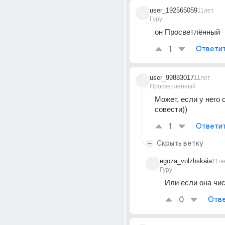
user_192565059
11лет
Гуру
он Просветлённый
1
Ответи
user_99883017
11лет
Просветленный
Может, если у него 
совести))
1
Ответи
Скрыть ветку
egoza_volzhskaia
11л
Гуру
Или если она чис
0
Отве