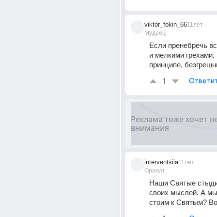
viktor_fokin_66
11лет
Мудрец
Если пренебречь вс
и мелкими грехами, т
принципе, безгрешн
1
Ответи
interventsiia
11лет
Оракул
Наши Святые стыди
своих мыслей. А мы
стоим к Святым? Во