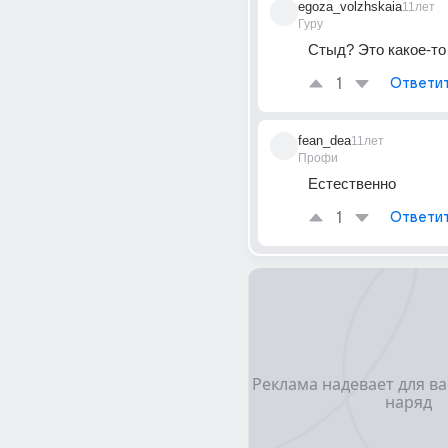
egoza_volzhskaia
11лет
Гуру
Стыд? Это какое-то 
1
Ответи
fean_dea
11лет
Профи
Естественно
1
Ответи