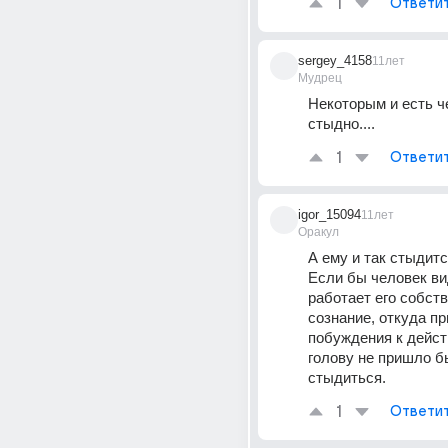
1
Ответи
sergey_4158
11лет
Мудрец
Некоторым и есть чег
стыдно....
1
Ответи
igor_15094
11лет
Оракул
А ему и так стыдится
Если бы человек вид
работает его собств
сознание, откуда пр
побуждения к действ
голову не пришло бы
стыдиться.
1
Ответи