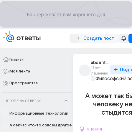
Создать пост
Главная
absentis_1
11лет
Подп
Моя лента
Изменено
Философский в
Пространства
А может так бы
В ТОПЕ НА ОТВЕТАХ
человеку н
стыдится
Информационные технологии
А сейчас что-то совсем другое
мнения