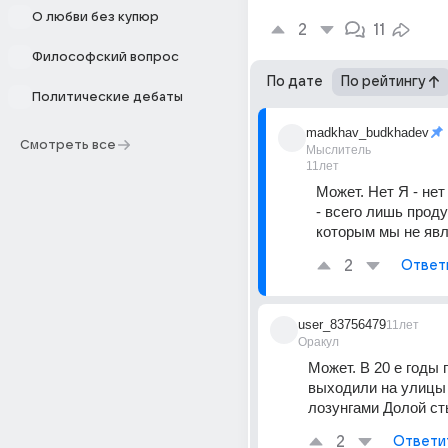
О любви без купюр
2
11
Философский вопрос
По дате
По рейтингу
Политические дебаты
madkhav_budkhadev
Смотреть все
Мыслитель
11лет
Может. Нет Я - нет
- всего лишь продук
которым мы не яв
2
Ответ
user_83756479
11лет
Оракул
Может. В 20 е годы 
выходили на улицы 
лозунгами Долой ст
2
Ответи