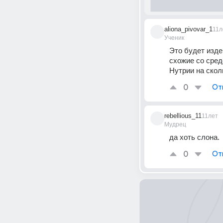
aliona_pivovar_1
11л
Ученик
Это будет изде
схожие со сред
Нутрии на скол
0
От
rebellious_11
11лет
Мудрец
да хоть слона.
0
От