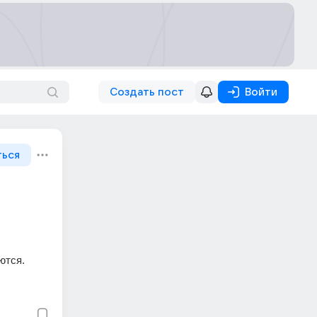
Создать пост
Войти
ться
ются.