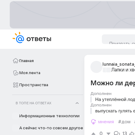
Главная
lunnaia_sonata
Лапки и х
Моя лента
Можно ли де
Пространства
Дополнен
На утеплённой лод
В ТОПЕ НА ОТВЕТАХ
Дополнен
выпускать гулять 
Информационные технологии
мнения
#дом
А сейчас что-то совсем другое
0
13