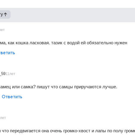
гу
лет
ма, как кошка ласковая. тазик с водой ей обязательно нужен
ветить
_59
11лет
самец или самка? пишут что самцы приручаются лучше.
Ответить
1лет
 что передвигается она очень громко-хвост и лапы по полу громк