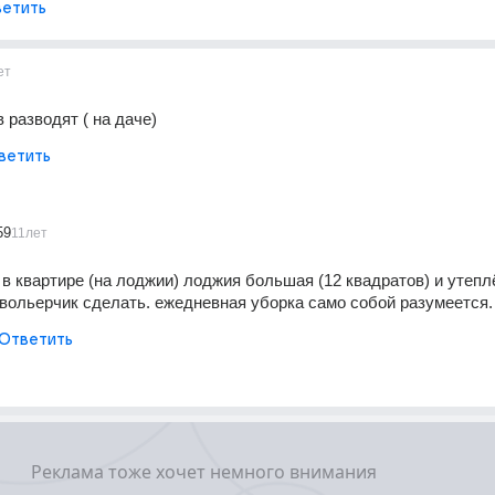
етить
ет
 разводят ( на даче)
ветить
59
11лет
в квартире (на лоджии) лоджия большая (12 квадратов) и утеплё
вольерчик сделать. ежедневная уборка само собой разумеется.
Ответить