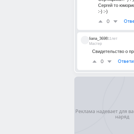
Сергей то юморист 
:-) :-)
0
Отве
liana_3698
11лет
Мастер
Свидетельство о пр
0
Ответи