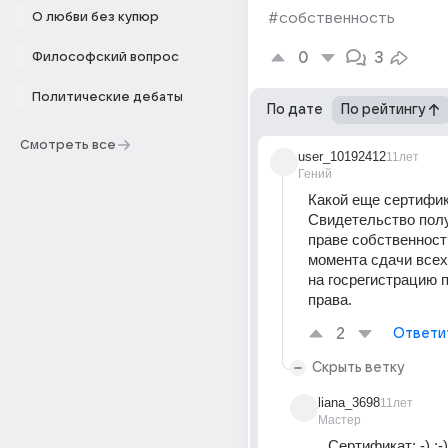
О любви без купюр
#собственность
0
3
Философский вопрос
Политические дебаты
По дате
По рейтингу
Смотреть все
user_10192412
11лет
Гений
Какой еще сертифик
Свидетельство полу
праве собственности
момента сдачи всех
на госрегистрацию п
права.
2
Ответи
Скрыть ветку
liana_3698
11лет
Мастер
Сертификат: -) :-) :