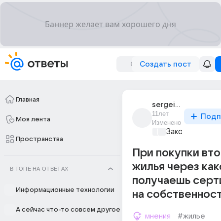
Создать пост
Главная
sergei_rybakov_994
11лет
Подп
Моя лента
Изменено
Закон и поряд
Пространства
При покупки вт
жилья через ка
В ТОПЕ НА ОТВЕТАХ
получаешь серт
Информационные технологии
на собственност
А сейчас что-то совсем другое
мнения
#жилье