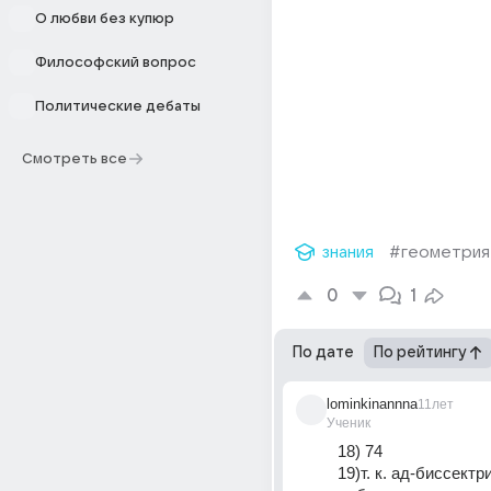
О любви без купюр
Философский вопрос
Политические дебаты
Смотреть все
знания
#геометрия
0
1
По дате
По рейтингу
lominkinannna
11лет
Ученик
18) 74
19)т. к. ад-биссектри