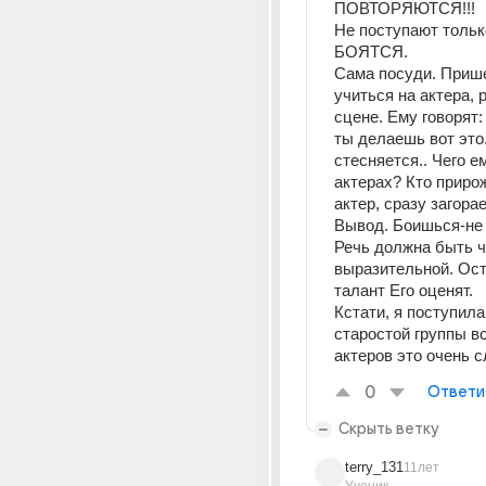
ПОВТОРЯЮТСЯ!!!
Не поступают только
БОЯТСЯ.
Сама посуди. Прише
учиться на актера, р
сцене. Ему говорят: 
ты делаешь вот это..
стесняется.. Чего ем
актерах? Кто приро
актер, сразу загорае
Вывод. Боишься-не 
Речь должна быть чи
выразительной. Ос
талант Его оценят.
Кстати, я поступила
старостой группы все
актеров это очень с
0
Ответи
Скрыть ветку
terry_131
11лет