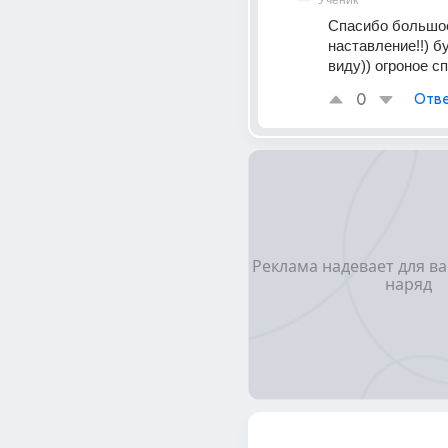
Ученик
Спасибо большое
наставление!!) бу
виду)) огроное с
0
Отве