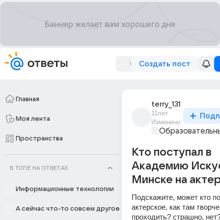
Создать пост
Главная
terry_131
11лет
Подп
Моя лента
Изменено
Образовательны
Пространства
Кто поступал в
Академию Искус
В ТОПЕ НА ОТВЕТАХ
Минске на акте
Информационные технологии
Подскажите, может кто по
актерское, как там творче
А сейчас что-то совсем другое
проходить? страшно, нет? 