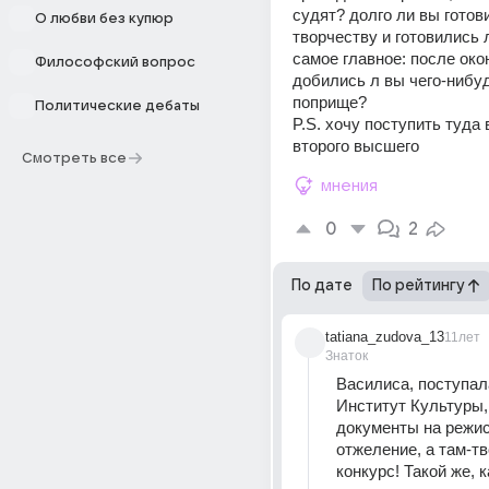
судят? долго ли вы готови
О любви без купюр
творчеству и готовились 
самое главное: после окон
Философский вопрос
добились л вы чего-нибуд
поприще? 
Политические дебаты
P.S. хочу поступить туда 
второго высшего
Смотреть все
мнения
0
2
По дате
По рейтингу
tatiana_zudova_13
11лет
Знаток
Василиса, поступала
Институт Культуры,
документы на режис
отжеление, а там-тв
конкурс! Такой же, ка