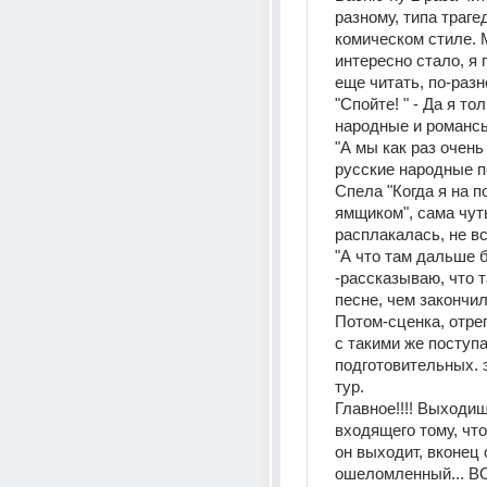
разному, типа трагед
комическом стиле. 
интересно стало, я г
еще читать, по-разн
"Спойте! " - Да я то
народные и романс
"А мы как раз очень
русские народные п
Спела "Когда я на п
ямщиком", сама чуть
расплакалась, не вс
"А что там дальше 
-рассказываю, что т
песне, чем закончил
Потом-сценка, отре
с такими же поступ
подготовительных. э
тур.
Главное!!!! Выходиш
входящего тому, что 
он выходит, вконец 
ошеломленный... 