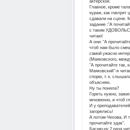
актерское.
Главное, кроме тала
кураж, как говлрят 
сдавали на сцене. 
задание :"А почитайте
с таким УДОВОЛЬС
читаю!
А они: "А прочитайте
чтоб нам было смеш
самой ужасно интере
(Маяковского, межд
"А прочитайте так, к
Маяковский"-я читаю
спорю, т. к. слышала
объясняю.
Ну ты поняла?
Гореть нужно, зажига
мгновенно, и чтоб г
И у преподавателей 
загорелись!
А потом-Чехова. И та
прочитайте эдак".
Басню-ну 2 раза чит