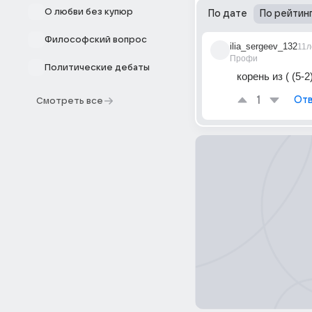
О любви без купюр
По дате
По рейтин
Философский вопрос
ilia_sergeev_132
11л
Профи
Политические дебаты
корень из ( (5-2
1
Отв
Смотреть все