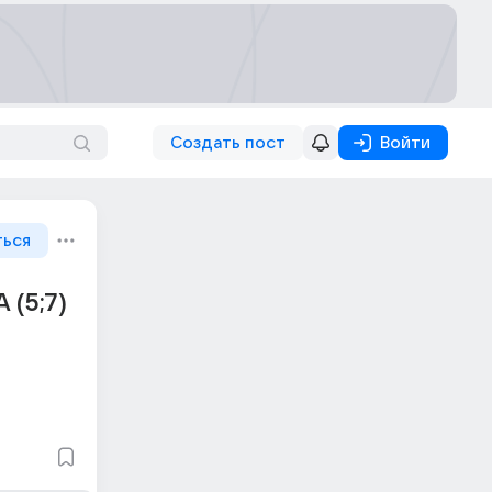
Создать пост
Войти
ться
 (5;7)