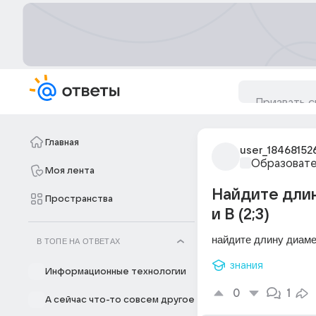
Главная
user_18468152
Образовате
Моя лента
Найдите длин
Пространства
и В (2;3)
найдите длину диаметр
В ТОПЕ НА ОТВЕТАХ
знания
Информационные технологии
0
1
А сейчас что-то совсем другое