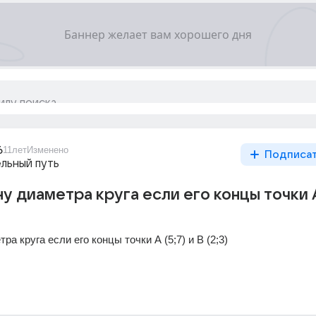
6
11лет
Изменено
Подписа
льный путь
у диаметра круга если его концы точки А
а круга если его концы точки А (5;7) и В (2;3)