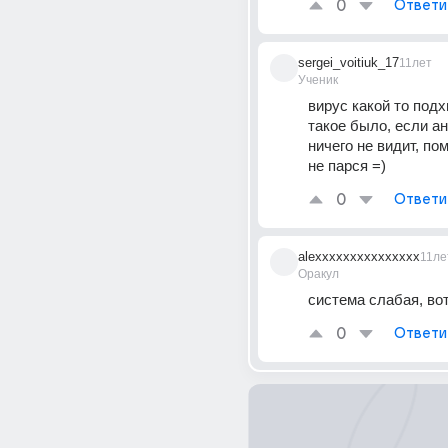
0
Ответи
sergei_voitiuk_17
11лет
Ученик
вирус какой то подх
такое было, если ан
ничего не видит, пом
не парся =)
0
Ответи
alexxxxxxxxxxxxxxx
11ле
Оракул
система слабая, вот
0
Ответи