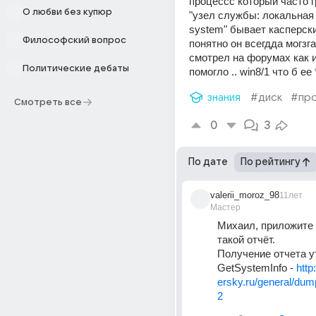
процессс который часто гр
О любви без купюр
"узел службы: локальная с
system" бывает касперски
Философский вопрос
понятно он всегдда могзга е
смотрел на форумах как и
Политические дебаты
помогло .. win8/1 что б ее 
знания
#диск
#пр
Смотреть все
0
3
По дате
По рейтингу
valerii_moroz_98
11лет
Мастер
Михаил, приложите 
такой отчёт.
Получение отчета у
GetSystemInfo - 
http
ersky.ru/general/du
2