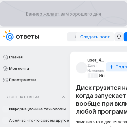
Создать пост
Главная
user_40527742
11лет
Подп
Моя лента
Изменено
Информацио
Пространства
Диск грузится н
когда запускает
В ТОПЕ НА ОТВЕТАХ
вообще при вкл
Информационные технологии
любой программы
А сейчас что-то совсем другое
заметил что в диспетчера