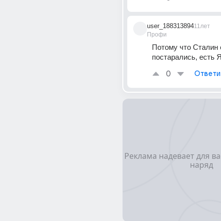
user_188313894
11лет
Профи
Потому что Сталин 
постарались, есть 
0
Ответи