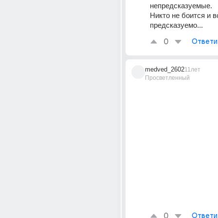
непредсказуемые. 
Никто не боится и вс
предсказуемо...
0
Ответи
medved_2602
11лет
Просветленный
0
Ответи