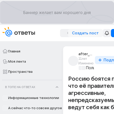
Создать пост
Главная
after_dream
11лет
Подп
Моя лента
Изменено
Политические
Пространства
Россию боятся 
что её правител
В ТОПЕ НА ОТВЕТАХ
агрессивные,
Информационные технологии
непредсказуемы
ведут себя как 
А сейчас что-то совсем другое