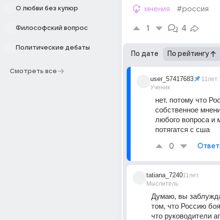
О любви без купюр
мнения
#россия
1
4
Философский вопрос
Политические дебаты
По дате
По рейтингу
Смотреть все
user_57417683
11лет
Ученик
нет. потому что Ро
собственное мнени
любого вопроса и 
потягатся с сша
0
Ответ
tatiana_7240
11лет
Мыслитель
Думаю, вы заблужда
том, что Россию боят
что руководители аг