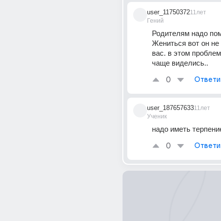
user_11750372
11лет
Гений
Родителям надо помо
Жениться вот он не 
вас. в этом проблема
чаще виделись..
0
Ответи
user_187657633
11лет
Ученик
надо иметь терпени
0
Ответи