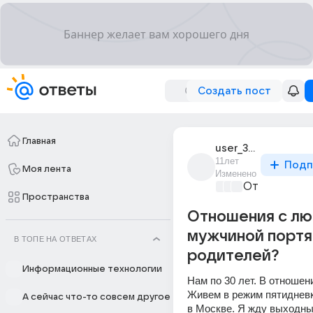
Создать пост
Главная
user_31346937
11лет
Подп
Моя лента
Изменено
От колыбели
Пространства
Отношения с л
мужчиной портят
В ТОПЕ НА ОТВЕТАХ
родителей?
Информационные технологии
Нам по 30 лет. В отношени
Живем в режим пятидневки
А сейчас что-то совсем другое
в Москве. Я жду выходных