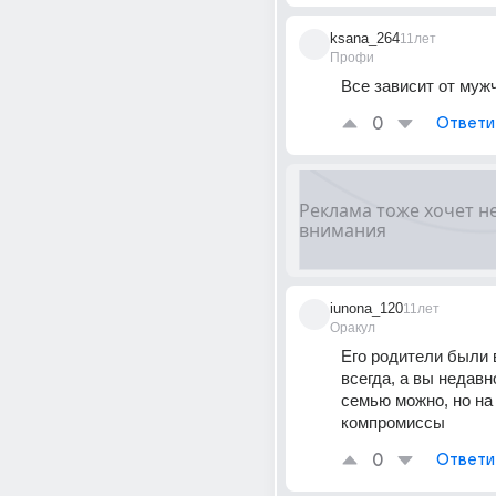
ksana_264
11лет
Профи
Все зависит от муж
0
Ответи
iunona_120
11лет
Оракул
Его родители были в
всегда, а вы недавн
семью можно, но на
компромиссы
0
Ответи