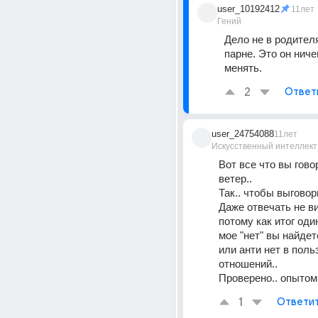
user_10192412
11лет
Гений
Дело не в родителя
парне. Это он ничег
менять.
2
Ответ
user_24754088
11лет
Искусственный интеллект
Вот все что вы говор
ветер.. 
Так.. чтобы выговор
Даже отвечать не в
потому как итог один
мое "нет" вы найдете
или анти нет в польз
отношений..
Проверено.. опытом.
1
Ответи