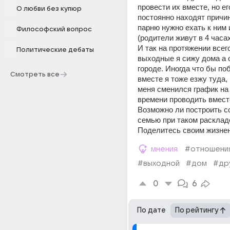
провести их вместе, но ег
О любви без купюр
постоянно находят причин
парню нужно ехать к ним и
Философский вопрос
(родители живут в 4 часах
И так на протяжении всего
Политические дебаты
выходные я сижу дома а о
городе. Иногда что бы поб
Смотреть все
вместе я тоже езжу туда, 
меня сменился график на 2
времени проводить вместе
Возможно ли построить с
семью при таком раскладе
Поделитесь своим жизне
мнения
#отношени
#выходной
#дом
#др
0
6
По дате
По рейтингу