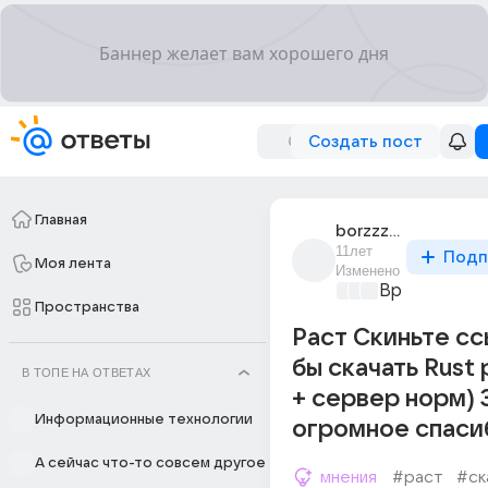
Создать пост
Главная
borzzz_3
11лет
Подп
Моя лента
Изменено
Время игр
+3
Пространства
Раст Скиньте сс
бы скачать Rust
В ТОПЕ НА ОТВЕТАХ
+ сервер норм)
Информационные технологии
огромное спаси
А сейчас что-то совсем другое
мнения
#раст
#ск