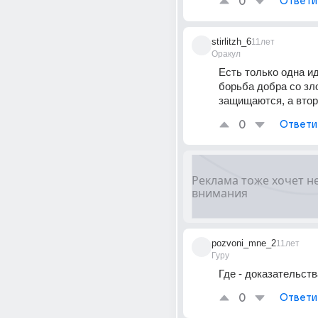
0
Ответи
stirlitzh_6
11лет
Оракул
Есть только одна ид
борьба добра со зло
защищаются, а втор
0
Ответи
pozvoni_mne_2
11лет
Гуру
Где - доказательст
0
Ответи