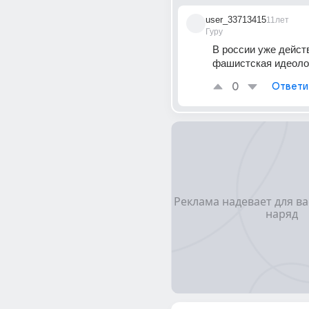
user_33713415
11лет
Гуру
В россии уже действ
фашистская идеоло
0
Ответи