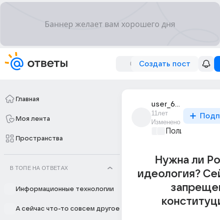
Создать пост
Главная
user_6845332
11лет
Подп
Моя лента
Изменено
Политические
Пространства
Нужна ли Р
В ТОПЕ НА ОТВЕТАХ
идеология? Се
запреще
Информационные технологии
конституц
А сейчас что-то совсем другое