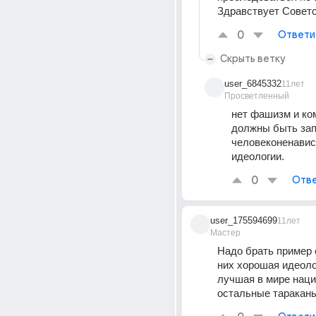
Здравствует Советс
0
Ответи
Скрыть ветку
user_6845332
11лет
Просветленный
нет фашизм и ко
должны быть зап
человеконенавис
идеологии.
0
Отве
user_175594699
11лет
Мастер
Надо брать пример с
них хорошая идеоло
лучшая в мире нация
остальные таракан