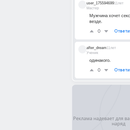
user_175594699
11лет
Мастер
Мужчина хочет секса
везде.
0
Ответи
after_dream
11лет
Ученик
одинакого.
0
Ответи