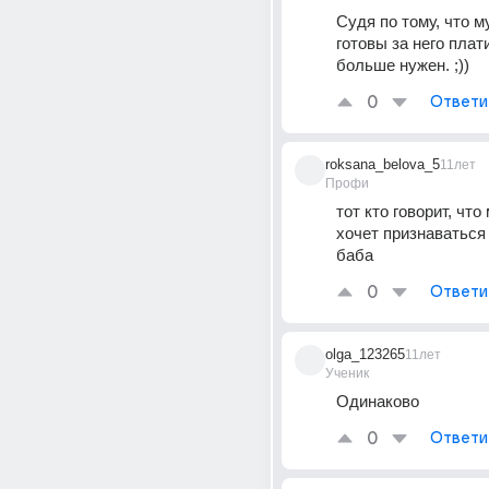
Судя по тому, что м
готовы за него плати
больше нужен. ;))
0
Ответи
roksana_belova_5
11лет
Профи
тот кто говорит, что
хочет признаваться в
баба
0
Ответи
olga_123265
11лет
Ученик
Одинаково
0
Ответи