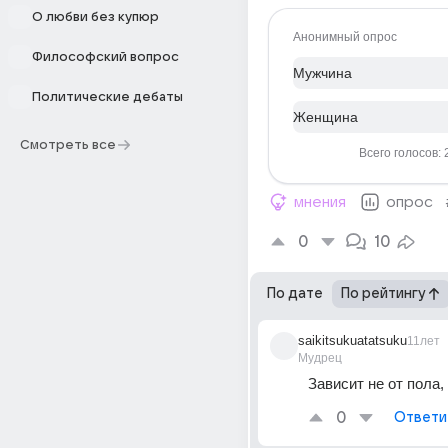
О любви без купюр
Анонимный опрос
Философский вопрос
Мужчина
Политические дебаты
Женщина
Смотреть все
Всего голосов: 
мнения
опрос
0
10
По дате
По рейтингу
saikitsukuatatsuku
11лет
Мудрец
Зависит не от пола,
0
Ответи