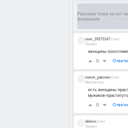
user_29373147
11лет
Оракул
женщины похотливе
0
Ответи
menni_pakmen
11лет
Мыслитель
есть женщины прас
мужиков-праститут
0
Ответи
allaiva
11лет
Оракул