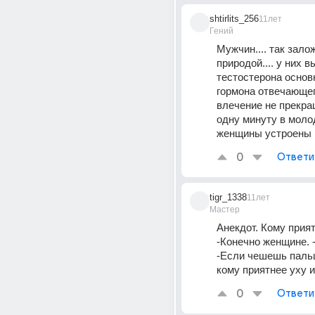
shtirlits_256
11лет
Гений
Мужчин.... так залож
природой.... у них в
тестостерона основн
гормона отвечающег
влечение не прекращ
одну минуту в молодо
женщины устроены 
0
Ответи
tigr_1338
11лет
Мастер
Анекдот. Кому прият
-Конечно женщине. 
-Если чешешь пальц
кому приятнее уху 
0
Ответи