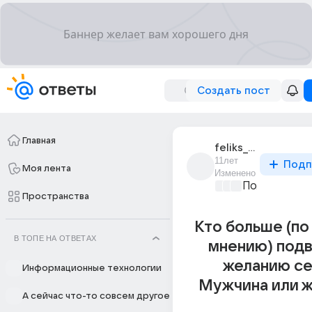
Создать пост
Главная
feliks_nikolaev_10
11лет
Подп
Моя лента
Изменено
Политически
Пространства
Кто больше (п
В ТОПЕ НА ОТВЕТАХ
мнению) под
желанию се
Информационные технологии
Мужчина или 
А сейчас что-то совсем другое