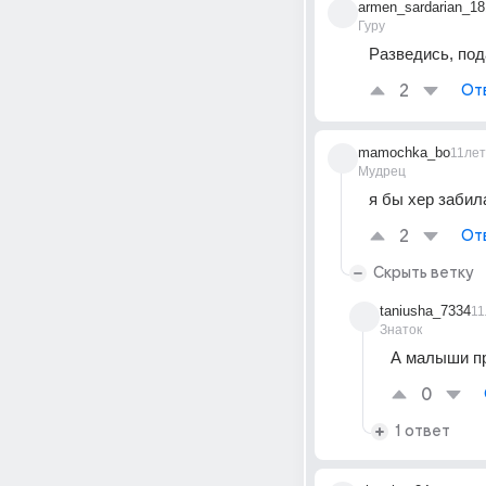
armen_sardarian_18
Гуру
Разведись, под
2
От
mamochka_bo
11лет
Мудрец
я бы хер забил
2
От
Скрыть ветку
taniusha_7334
11
Знаток
А малыши пр
0
1 ответ