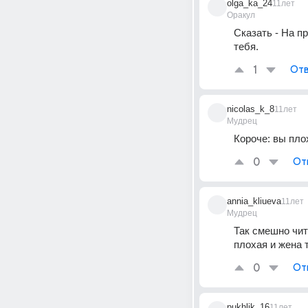
olga_ka_24
11лет
Оракул
Сказать - На п
тебя.
1
Отв
nicolas_k_8
11лет
Мудрец
Короче: вы пло
0
От
annia_kliueva
11лет
Мудрец
Так смешно чита
плохая и жена 
0
От
pukhlik_16
11лет