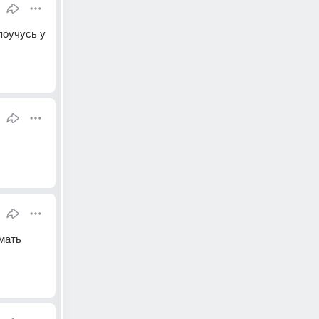
оучусь у 
мать 