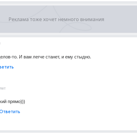
т
елов-то. И вам легче станет, и ему стыдно.
ветить
лет
кий прямо)))
Ответить