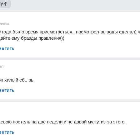
гу
ллект
1,9 года было время присмотреться.. посмотрел-выводы сделал) ч
айте ему бразды правления))
ветить
ет
н хилый еб.. рь
ветить
свою постель на две недели и не давай мужу, из-за этого.
ветить