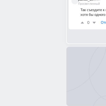
Просветленный
Так съездите к 
хотя бы одного
0
От