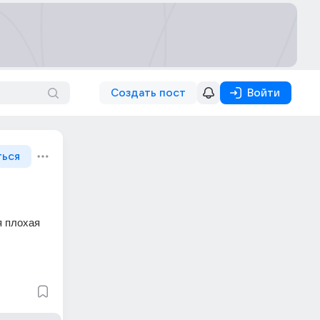
Создать пост
Войти
ться
 плохая 