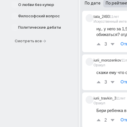
По дате
По рейтин
О любви без купюр
Философский вопрос
tata_2493
11лет
Искусственный инте
Политические дебаты
ну,. у него за 
обижаться? отд
Смотреть все
3
От
iurii_morozenkov
11л
Оракул
скажи ему что о
3
От
iurii_travkin_3
11лет
Оракул
Бери ребенка в 
2
От