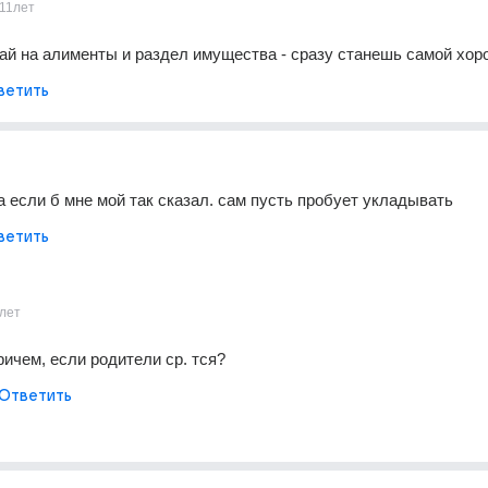
11лет
ай на алименты и раздел имущества - сразу станешь самой хор
ветить
а если б мне мой так сказал. сам пусть пробует укладывать
ветить
лет
ичем, если родители ср. тся?
Ответить