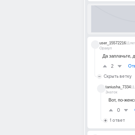
user_15572216
11ле
Оракул
Да заплачьте, д
2
От
Скрыть ветку
taniusha_7334
11
Знаток
Вот, по-женс
0
1 ответ