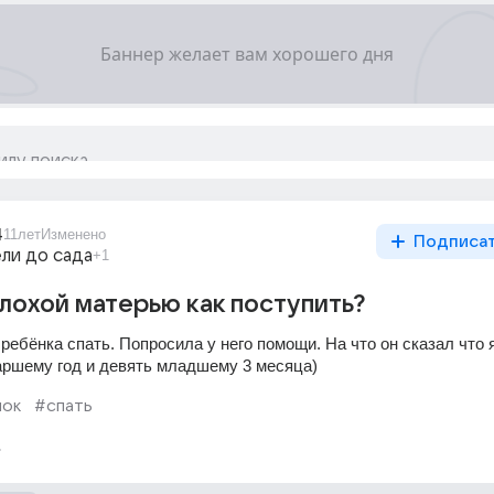
4
11лет
Изменено
Подписа
ли до сада
+1
лохой матерью как поступить?
ребёнка спать. Попросила у него помощи. На что он сказал что я
таршему год и девять младшему 3 месяца)
нок
#спать