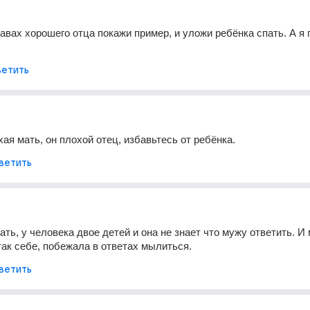
равах хорошего отца покажи пример, и уложи ребёнка спать. А я п
етить
хая мать, он плохой отец, избавьтесь от ребёнка.
ветить
ть, у человека двое детей и она не знает что мужу ответить. И 
так себе, побежала в ответах мылиться.
ветить