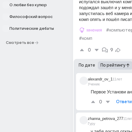
испугался выключил комп
О любви без купюр
подождал зашёл и у меня 
запустилась веб камера и
Философский вопрос
комп опять и пошёл писа
Политические дебаты
мнения
#компьюте
#комп
Смотреть все
0
9
По дате
По рейтингу
alexandr_ov_1
11лет
Ученик
Первое Установи ан
0
Ответи
zhanna_petrova_277
11ле
Гуру
у тебя доступ открыт