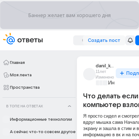
Создать пост
Главная
danil_kondratev_55
11лет
Подп
Моя лента
Изменено
Информацио
Пространства
Что делать если
компьютер взло
В ТОПЕ НА ОТВЕТАХ
Я просто сидел и смотрел
Информационные технологии
вдруг мышка сама Начала 
экрану и зашла в стим и в
А сейчас что-то совсем другое
информацию в вк и на почт