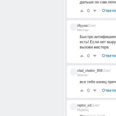
дальше он сам легк
0
Ответи
iillyyaa
11лет
Мастер
Быстро антифишинг 
есть! Если нет выру
вызови мастера
0
Ответи
vlad_vladov_858
11лет
Знаток
все тебе конец пряч
0
Ответи
raptor_sd
11лет
Мудрец