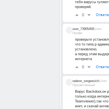
тебя вирусы гуляют 
проверяй.
0
Ответи
user_73905458
11лет
Профи
проверьте установле
что то типа р админа
установлено.
а перед этим выдер
интернета
0
Ответи
radeon_sergeevich
11лет
Просветленный
Вирус Backdoor,он р
только когда интерне
Teamviewer),так что
инет, и скачай антив