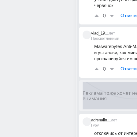
червячок
0
Ответи
vlad_19
11лет
Просветленный
Malwarebytes Anti-M
и установи, как мин
просканируйся им 
0
Ответи
adrenalin
11лет
Гуру
отключись от интерн