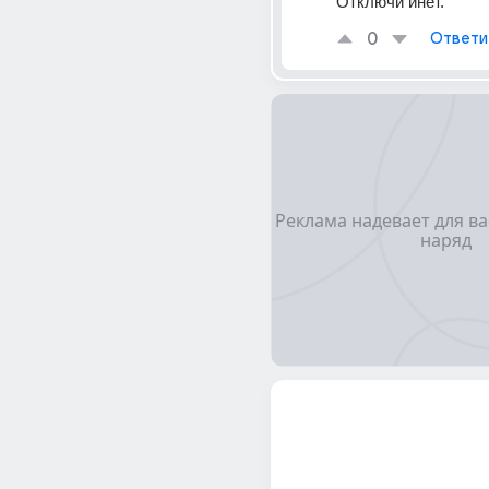
Отключи инет.
0
Ответи