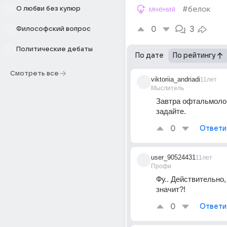
О любви без купюр
мнения
#белок
0
3
Философский вопрос
Политические дебаты
По дате
По рейтингу
Смотреть все
viktoriia_andriadi
11лет
Мыслитель
Завтра офтальмолог
задайте.
0
Ответи
user_90524431
11лет
Профи
Фу.. Действительно, 
значит?!
0
Ответи