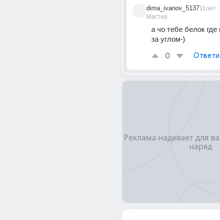
dima_ivanov_5137
11лет
Мастер
а чо тебе белок где 
за углом-)
0
Ответи