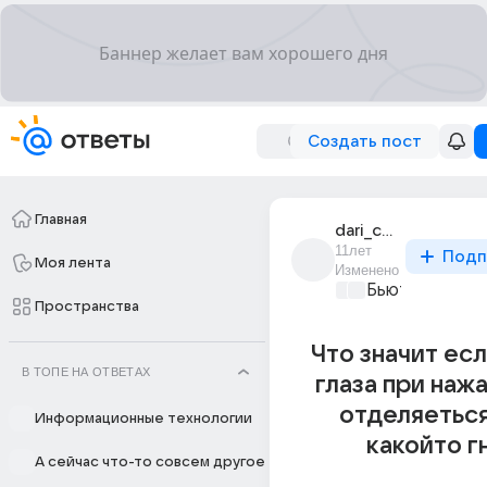
Создать пост
Главная
dari_cert
11лет
Подп
Моя лента
Изменено
Бьютилэнд
+1
Пространства
Что значит ес
В ТОПЕ НА ОТВЕТАХ
глаза при нажа
отделяеться
Информационные технологии
какойто г
А сейчас что-то совсем другое