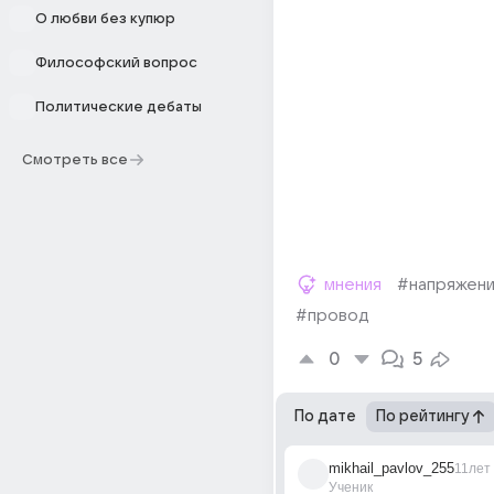
О любви без купюр
Философский вопрос
Политические дебаты
Смотреть все
мнения
#напряжен
#провод
0
5
По дате
По рейтингу
mikhail_pavlov_255
11лет
Ученик