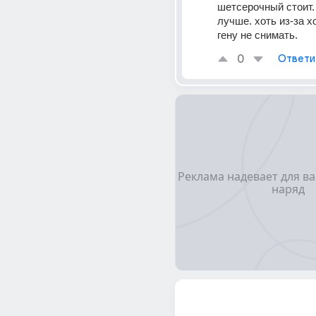
шетсерочный стоит. 
лучше. хоть из-за х
гену не снимать.
0
Ответи