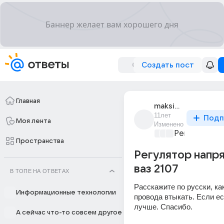
Создать пост
Главная
maksim_kolesnik_69
11лет
Подп
Моя лента
Изменено
Ремонт и об
Пространства
Регулятор напр
ваз 2107
В ТОПЕ НА ОТВЕТАХ
Расскажите по русски, как
Информационные технологии
провода втыкать. Если ес
лучше. Спасибо.
А сейчас что-то совсем другое