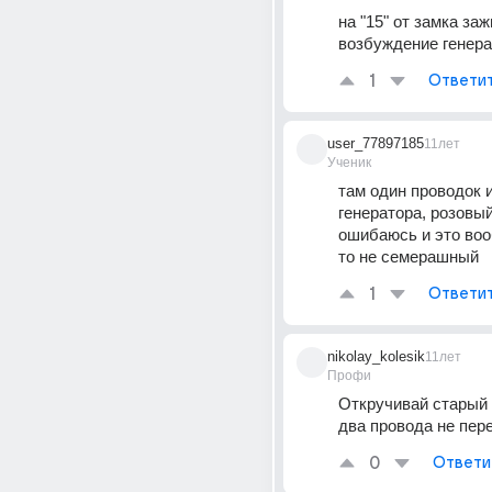
на "15" от замка зажи
возбуждение генера
1
Ответи
user_77897185
11лет
Ученик
там один проводок и
генератора, розовый
ошибаюсь и это воо
то не семерашный
1
Ответи
nikolay_kolesik
11лет
Профи
Откручивай старый 
два провода не пер
0
Ответи