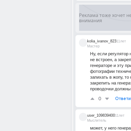
kolia_ivanov_823
11лет
Мастер
Ну, если регулятор н
не встроен, а закреп
генераторе и эту пр
фотографии техниче
запихать в жопу, то 
закрепить на генерат
проводочки должны 
0
Ответи
user_109839400
11лет
Мыслитель
может, у него генера