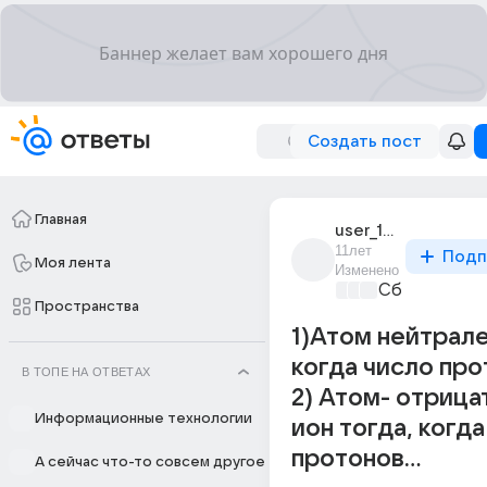
Создать пост
Главная
user_195014616
11лет
Подп
Моя лента
Изменено
Сборная До
Пространства
1)Атом нейтрале
когда число прот
В ТОПЕ НА ОТВЕТАХ
2) Атом- отрица
Информационные технологии
ион тогда, когд
протонов...
А сейчас что-то совсем другое