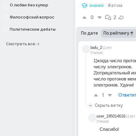
О любви без купюр
знания
#атом
0
2
Философский вопрос
Политические дебаты
По дате
По рейтингу
Смотреть все
ladu_2
11лет
Ученик
1)когда число прото
числу электронов. 
2)отрицательный ион
число протонов мен
электронов. Удачи!
1
Ответи
Скрыть ветку
user_195014616
11лет
Ученик
Спасибо!