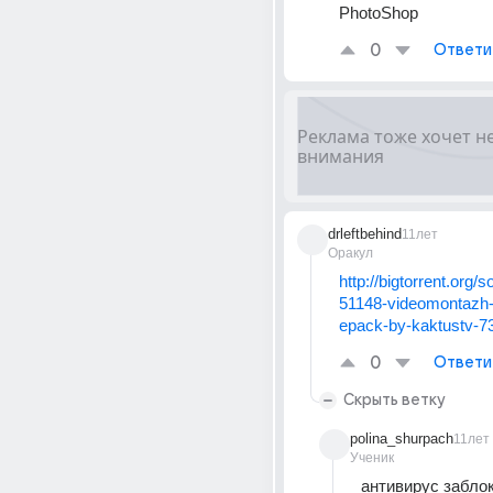
PhotoShop
0
Ответи
drleftbehind
11лет
Оракул
http://bigtorrent.org/s
51148-videomontazh-
epack-by-kaktustv-7
0
Ответи
Скрыть ветку
polina_shurpach
11лет
Ученик
антивирус забло