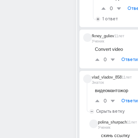
0
Отве
1 ответ
fkney_guliev
11лет
Ученик
Convert video
0
Ответи
vlad_vladov_858
11лет
Знаток
видеомантожор
0
Ответи
Скрыть ветку
polina_shurpach
11лет
Ученик
скинь ссылку