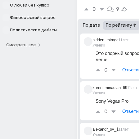
О любви без купюр
0
9
Философский вопрос
По дате
По рейтингу
Политические дебаты
hidden_mirage
11лет
Смотреть все
Ученик
Это спорный вопрос 
легче
0
Ответи
karen_minasian_69
11лет
Ученик
Sony Vegas Pro
0
Ответи
alexandr_ov_1
11лет
Ученик