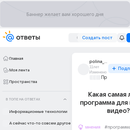
Создать пост
Главная
polina_shurpach
11лет
Подп
Моя лента
Изменено
Программир
Пространства
Какая самая 
В ТОПЕ НА ОТВЕТАХ
программа для
видео?
Информационные технологии
А сейчас что-то совсем другое
мнения
#программ