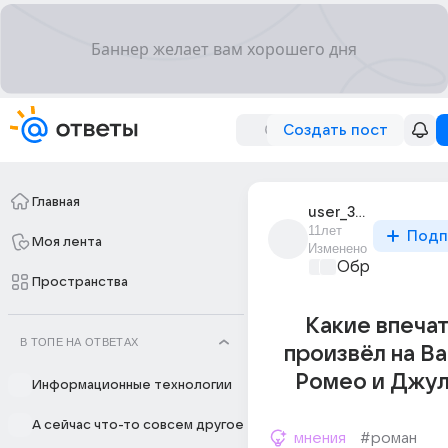
Создать пост
Главная
user_38428624
11лет
Подп
Моя лента
Изменено
Образователь
Пространства
Какие впеча
В ТОПЕ НА ОТВЕТАХ
произвёл на В
Ромео и Джул
Информационные технологии
А сейчас что-то совсем другое
мнения
#роман