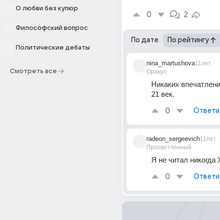
О любви без купюр
0
2
Философский вопрос
По дате
По рейтингу
Политические дебаты
nina_martushova
11лет
Смотреть все
Оракул
Никаких впечатлений
21 век.
0
Ответи
radeon_sergeevich
11лет
Просветленный
Я не читал никогда
0
Ответи