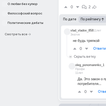
О любви без купюр
0
2
Философский вопрос
По дате
По рейтингу
Политические дебаты
vlad_vladov_858
11лет
Смотреть все
Знаток
не будь тряпкой
0
Ответи
Скрыть ветку
oleg_ponomarenko_1
Профи
11лет
Да. Это закон о п
потребителя...
0
Отве