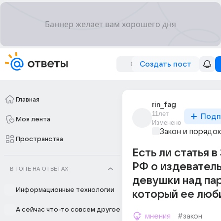
Создать пост
Главная
rin_fag
11лет
Подп
Моя лента
Изменено
Закон и порядо
Пространства
Есть ли статья в
РФ о издевател
В ТОПЕ НА ОТВЕТАХ
девушки над па
Информационные технологии
который ее люб
А сейчас что-то совсем другое
мнения
#закон