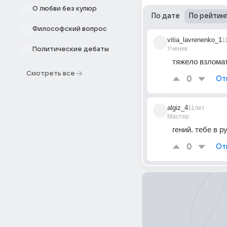
О любви без купюр
По дате
По рейтин
Философский вопрос
vitia_lavrenenko_1
1
Ученик
Политические дебаты
тяжело взломат
Смотреть все
0
От
algiz_4
11лет
Мастер
гений. тебе в р
0
От