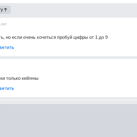
гу
1лет
ь, но если очень хочеться пробуй цифры от 1 до 9
ветить
уки только кейгены
ветить