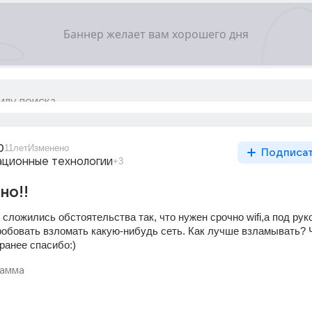
0
11лет
Изменено
Подписа
ционные технологии
+3
но!!
 сложились обстоятельства так, что нужен срочно wifi,а под руко
робовать взломать какую-нибудь сеть. Как лучше взламывать? Ч
ранее спасибо:)
амма