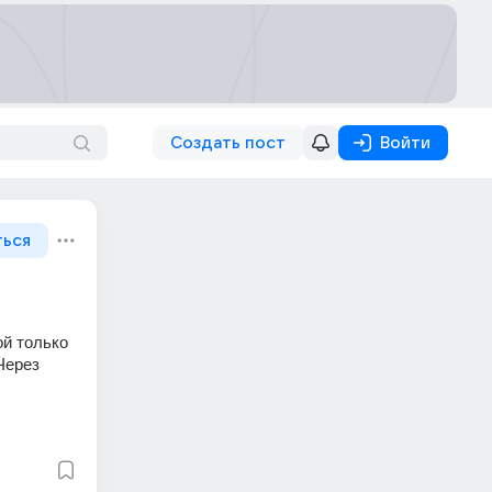
Создать пост
Войти
ться
й только 
ерез 