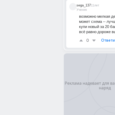
sega_137
11лет
Ученик
возможно мелкая де
может схема -- лучш
купи новый за 20 бак
всё равно дороже вы
0
Ответи