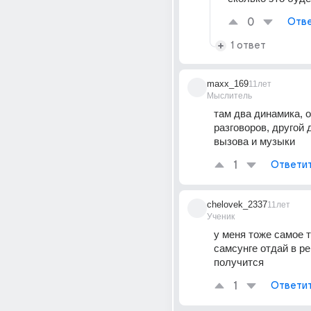
0
Отве
1 ответ
maxx_169
11лет
Мыслитель
там два динамика, о
разговоров, другой 
вызова и музыки
1
Ответи
chelovek_2337
11лет
Ученик
у меня тоже самое т
самсунге отдай в ре
получится
1
Ответи