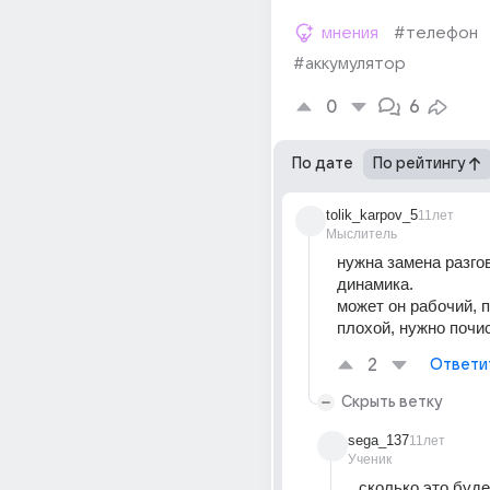
мнения
#телефон
#аккумулятор
0
6
По дате
По рейтингу
tolik_karpov_5
11лет
Мыслитель
нужна замена разгов
динамика.
может он рабочий, п
плохой, нужно почи
2
Ответи
Скрыть ветку
sega_137
11лет
Ученик
сколько это буде