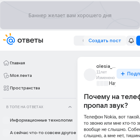
Создать пост
Главная
olesia_degdeg
11лет
Подп
Моя лента
Изменено
Наука
+3
Пространства
Почему на теле
пропал звук?
В ТОПЕ НА ОТВЕТАХ
Телефон Nokia, вот такой.
Информационные технологии
то звоню или мне кто-то з
вообще не слышно. Собес
А сейчас что-то совсем другое
слышно, а мне нет, тишина