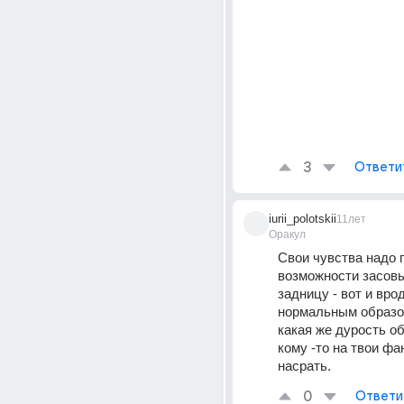
3
Ответи
iurii_polotskii
11лет
Оракул
Свои чувства надо п
возможности засовы
задницу - вот и врод
нормальным образов
какая же дурость об
кому -то на твои фа
насрать.
0
Ответи