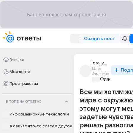
Создать пост
Главная
lera_venutti
11лет
Подп
Моя лента
Изменено
Философский 
Пространства
Все мы хотим жи
мире с окружаю
В ТОПЕ НА ОТВЕТАХ
этому могут ме
Информационные технологии
задетые чувства
решать разногл
А сейчас что-то совсем другое