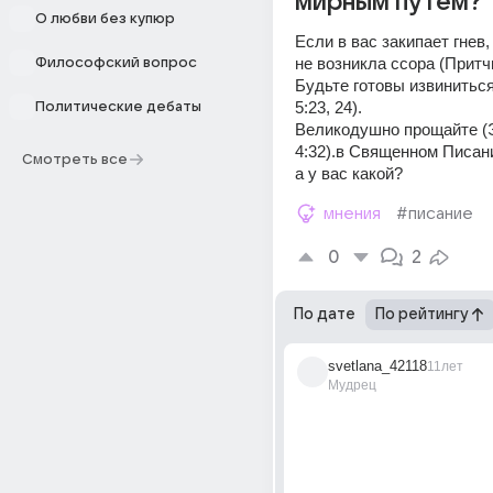
мирным путем?
О любви без купюр
Если в вас закипает гнев, 
не возникла ссора (Притчи
Философский вопрос
Будьте готовы извиниться
5:23, 24).
Политические дебаты
Великодушно прощайте (
4:32).в Священном Писании
Смотреть все
а у вас какой?
мнения
#писание
0
2
По дате
По рейтингу
svetlana_42118
11лет
Мудрец