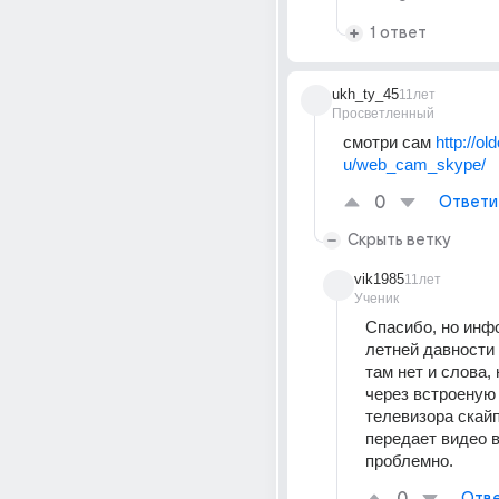
1 ответ
ukh_ty_45
11лет
Просветленный
смотри сам 
http://ol
u/web_cam_skype/
0
Ответи
Скрыть ветку
vik1985
11лет
Ученик
Спасибо, но инфо
летней давности 
там нет и слова, 
через встроеную 
телевизора скайп
передает видео в 
проблемно.
Отве