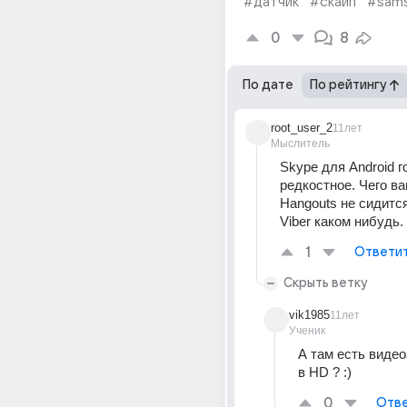
#датчик
#скайп
#sam
0
8
По дате
По рейтингу
root_user_2
11лет
Мыслитель
Skype для Android го
редкостное. Чего ва
Hangouts не сидится
Viber каком нибудь.
1
Ответи
Скрыть ветку
vik1985
11лет
Ученик
А там есть видео
в HD ? :)
0
Отве