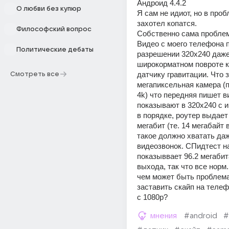
Андроид 4.4.2
О любви без купюр
Я сам не идиот, но в проб
захотел копатся. 
Философский вопрос
Собственно сама пробле
Видео с моего телефона п
Политические дебаты
разрешении 320х240 даже 
широкорматном повроте к
датчику гравитации. Что з
Смотреть все
мегапиксельная камера (п
4k) что передняя пишет ви
показывают в 320х240 с и
в порядке, роутер выдает 
мегабит (те. 14 мегабайт в
такое должно хватать даже
видеозвонок. СПидтест н
показыввает 96.2 мегабита
выхода, так что все норм. 
чем может быть проблема,
заставить скайп на телеф
с 1080p?
мнения
#android
#