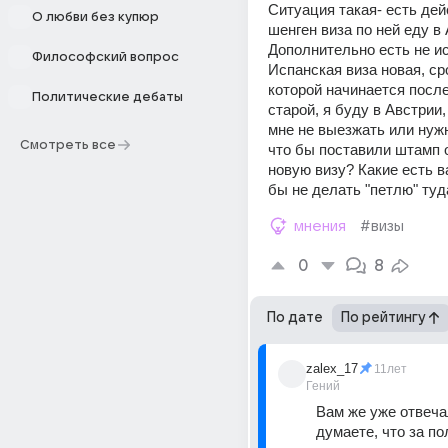
Ситуация такая- есть де
О любви без купюр
шенген виза по ней еду в 
Дополнительно есть не и
Философский вопрос
Испанская виза новая, ср
которой начинается после
Политические дебаты
старой, я буду в Австрии,
мне не выезжать или нужн
Смотреть все
что бы поставили штамп о
новую визу? Какие есть в
бы не делать "петлю" туд
мнения
#визы
0
8
По дате
По рейтингу
zalex_17
11лет
Гений
Вам же уже отвеча
думаете, что за по