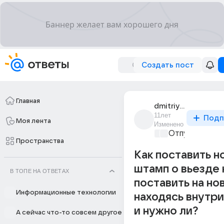
Создать пост
Главная
dmitriy_2616
11лет
Подп
Моя лента
Изменено
Отпуск мечты
Пространства
Как поставить н
штамп о вьезде 
В ТОПЕ НА ОТВЕТАХ
поставить на но
Информационные технологии
находясь внутр
и нужно ли?
А сейчас что-то совсем другое