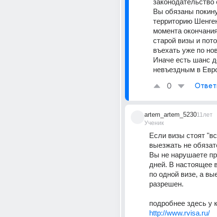
законодательство
Вы обязаны покину
территорию Шенген
момента окончания
старой визы и пото
въехать уже по нов
Иначе есть шанс до
невъездным в Евро
0
Ответ
artem_artem_5230
11лет
Ученик
Если визы стоят "вст
выезжать не обязате
Вы не нарушаете пр
дней. В настоящее в
по одной визе, а вые
разрешен.
http://www.rvisa.ru/