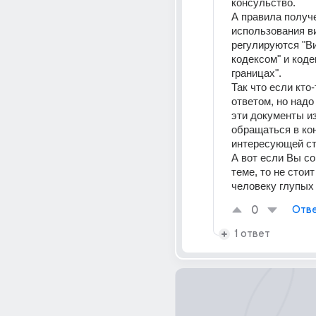
консульство. 
А правила получе
использования ви
регулируются "В
кодексом" и коде
границах".
Так что если кто-
ответом, но надо
эти документы из
обращаться в кон
интересующей ст
А вот если Вы со
теме, то не стоит
человеку глупых 
0
Отве
1 ответ