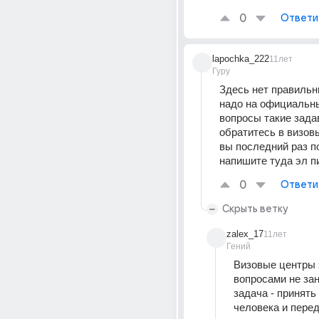
0
Ответи
lapochka_222
11лет
Гуру
Здесь нет правильны
надо на официальны
вопросы такие задав
обратитесь в визовы
вы последний раз п
напишите туда эл п
0
Ответи
Скрыть ветку
zalex_17
11лет
Гений
Визовые центры 
вопросами не зан
задача - принять
человека и переда