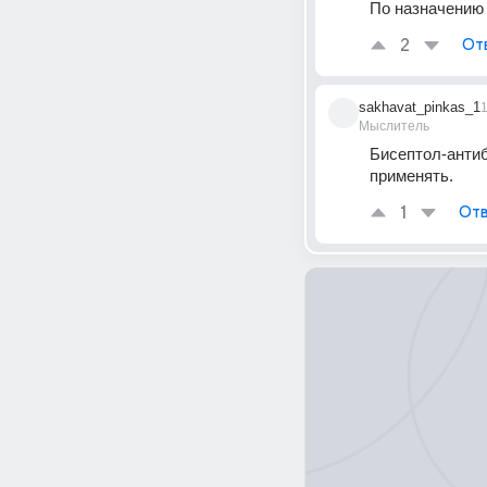
По назначению 
2
От
sakhavat_pinkas_1
Мыслитель
Бисептол-антиб
применять.
1
Отв