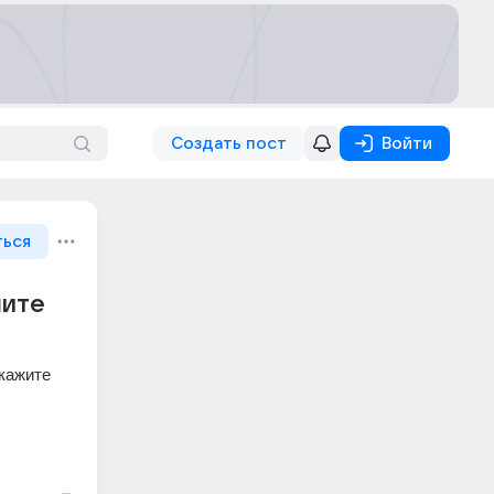
Создать пост
Войти
ться
шите
кажите 