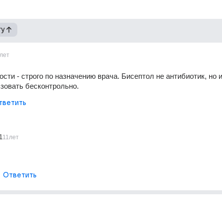
гу
лет
сти - строго по назначению врача. Бисептол не антибиотик, но и 
зовать бесконтрольно.
тветить
1
11лет
Ответить