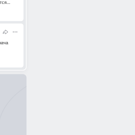
ся...
ача 