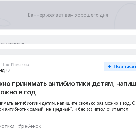
1
11лет
Изменено
Подписа
нд
+3
жно принимать антибиотики детям, напи
ожно в год.
имать антибиотики детям, напишите сколько раз можно в год. С
й антибиотик самый "не вредный", и бес (с) иптол считается 
иотики
#ребенок