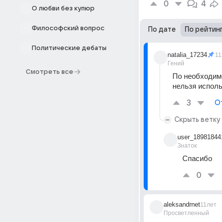
0
4
О любви без купюр
Философский вопрос
По дате
По рейтин
Политические дебаты
natalia_17234
11
Гений
Смотреть все
По необходимо
нельзя исполь
3
О
Скрыть ветку
user_18981844
Знаток
Спасибо
0
aleksandrnet
11лет
Просветленный