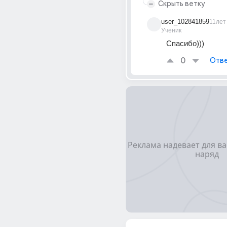
Скрыть ветку
user_102841859
11лет
Ученик
Спасибо)))
0
Отве