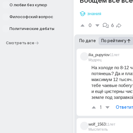
Вобщем все все
О любви без купюр
знания
Философский вопрос
0
6
Политические дебаты
По дате
По рейтингу
Смотреть все
ilia_pupyriov
11лет
Мудрец
На холоде по 8-12 ча
потянешь? Да и плат
максимум 12 тысяч.
тебе чаевые побегу
и ещё цистерны чист
земле под заправкой
1
Ответи
wolf_1563
11лет
Мыслитель