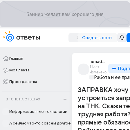
Создать пост
Главная
nenado_4
11лет
Подп
Моя лента
Изменено
Работа и ее пра
Пространства
ЗАПРАВКА хочу
устроиться зап
В ТОПЕ НА ОТВЕТАХ
на ТНК. Скажите
Информационные технологии
трудная работа
прямые обязано
А сейчас что-то совсем другое