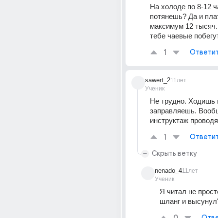
На холоде по 8-12 ча
потянешь? Да и плат
максимум 12 тысяч.
тебе чаевые побегу
1
Ответи
sawert_2
11лет
Ученик
Не трудно. Ходишь
заправляешь. Вообщ
инструктаж проводя
1
Ответи
Скрыть ветку
nenado_4
11лет
Ученик
Я читал не просто
шланг и высунул
Отве