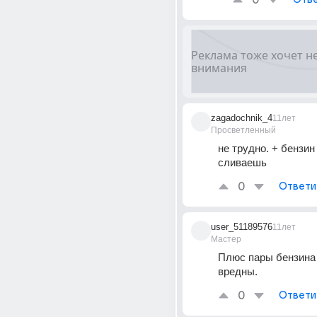
0
zagadochnik_4
11лет
Просветленный
не трудно. + бензин 
сливаешь
0
Ответи
user_51189576
11лет
Мастер
Плюс пары бензина 
вредны.
0
Ответи