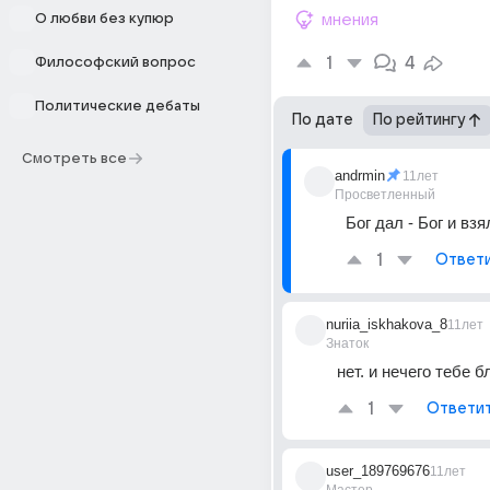
О любви без купюр
мнения
1
4
Философский вопрос
Политические дебаты
По дате
По рейтингу
Смотреть все
andrmin
11лет
Просветленный
Бог дал - Бог и взя
1
Ответ
nuriia_iskhakova_8
11лет
Знаток
нет. и нечего тебе 
1
Ответи
user_189769676
11лет