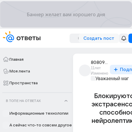
Создать пост
Главная
808098mailru
11лет
Подп
Моя лента
Изменено
Уважаемый маг
Пространства
Блокируютс
В ТОПЕ НА ОТВЕТАХ
экстрасенс
способно
Информационные технологии
нейролепти
А сейчас что-то совсем другое