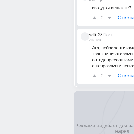
Мастер
из дурки вещаете?
0
Ответи
selli_28
11лет
Знаток
Ага, нейролептиками
транквилизаторами, 
антидепрессантами. 
с неврозами и психо
0
Ответи