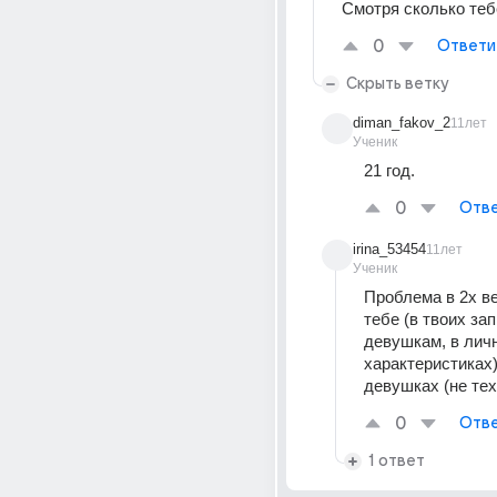
Смотря сколько теб
0
Ответи
Скрыть ветку
diman_fakov_2
11лет
Ученик
21 год.
0
Отве
irina_53454
11лет
Ученик
Проблема в 2х вещ
тебе (в твоих зап
девушкам, в личн
характеристиках), 
девушках (не те
0
Отве
1 ответ