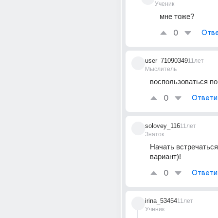
Ученик
мне тоже?
0
Отве
user_71090349
11лет
Мыслитель
воспользоваться по
0
Ответи
solovey_116
11лет
Знаток
Начать встречаться 
вариант)!
0
Ответи
irina_53454
11лет
Ученик