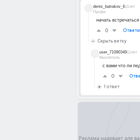
denis_batrakov_6
11лет
Профи
начать встречаться
0
Ответи
Скрыть ветку
user_71090349
11лет
Мыслитель
с вами что ли пе
0
Отве
1 ответ