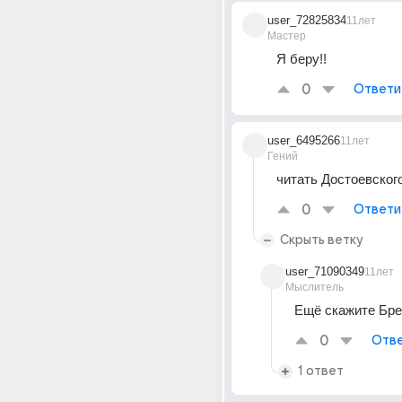
user_72825834
11лет
Мастер
Я беру!!
0
Ответи
user_6495266
11лет
Гений
читать Достоевского
0
Ответи
Скрыть ветку
user_71090349
11лет
Мыслитель
Ещё скажите Бр
0
Отве
1 ответ