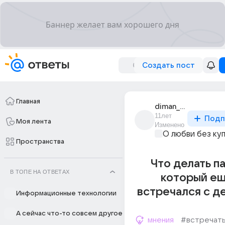
Создать пост
Главная
diman_fakov_2
11лет
Подп
Моя лента
Изменено
О любви без ку
Пространства
Что делать па
В ТОПЕ НА ОТВЕТАХ
который ещ
встречался с д
Информационные технологии
А сейчас что-то совсем другое
мнения
#встречат