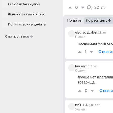
О любви без купюр
0
20
Философский вопрос
По дате
По рейтингу
Политические дебаты
oleg_otradalezh
11лет
Смотреть все
Профи
продолжай жить спо
1
Ответи
hasanych
11лет
Оракул
Лучше нет влагалища
товарища.
0
Ответи
kirill_12670
11лет
Ученик