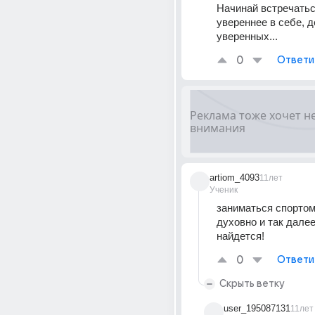
Начинай встречаться
увереннее в себе, 
уверенных...
0
Ответи
artiom_4093
11лет
Ученик
заниматься спортом,
духовно и так далее
найдется!
0
Ответи
Скрыть ветку
user_195087131
11лет