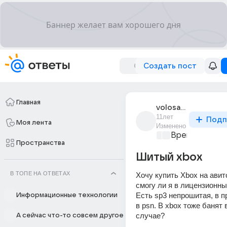
Создать пост
Главная
volosatye_siski
11лет
Подп
Моя лента
Изменено
Время игр
+1
Пространства
Шитый xbox
В ТОПЕ НА ОТВЕТАХ
Хочу купить Xbox на авит
смогу ли я в лицензионные
Есть sp3 непрошитая, в п
Информационные технологии
в psn. В xbox тоже банят в
случае?
А сейчас что-то совсем другое