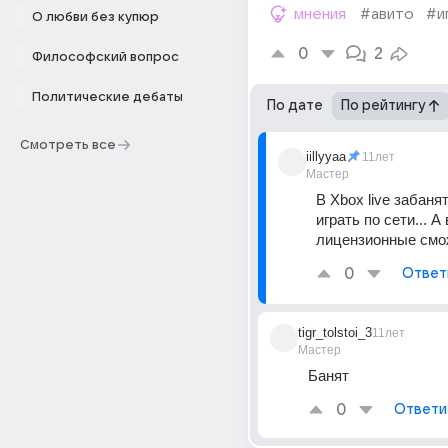
мнения
#авито
#и
О любви без купюр
0
2
Философский вопрос
Политические дебаты
По дате
По рейтингу
Смотреть все
iillyyaa
11лет
Мастер
В Xbox live забаня
играть по сети... А в
лицензионные смо
0
Ответ
tigr_tolstoi_3
11лет
Мастер
Банят
0
Ответи