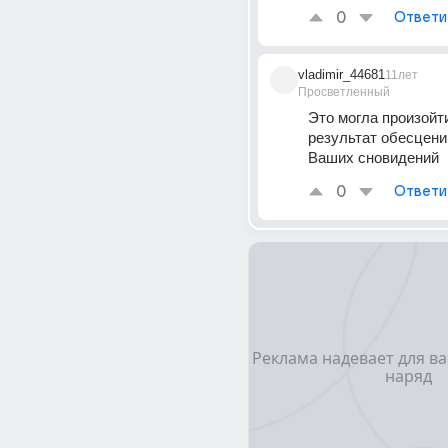
0
Ответи
vladimir_44681
11лет
Просветленный
Это могла произойти
результат обесценив
Ваших сновидений
0
Ответи