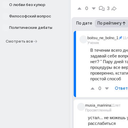
О любви без купюр
0
3
Философский вопрос
По дате
По рейтингу
Политические дебаты
boitsu_ne_bolno_1
11
Смотреть все
Ученик
В течении всего дн
задавай себе вопро
нет? " Пару дней та
процедуры все верн
проверенно, кстати
простой способ
0
Ответ
musia_marinina
11лет
Просветленный
устал... не можешь 
расслабиться