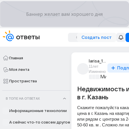
Создать пост
Главная
larisa_12138
11лет
Подп
Моя лента
Изменено
Мир и его л
Пространства
Недвижимость и
в г. Казань
В ТОПЕ НА ОТВЕТАХ
Скажите пожалуйста кака
Информационные технологии
цена в г. Казань на кварти
или рядом с центром за 2
А сейчас что-то совсем другое
50-60 кв. м . Сложно ли н