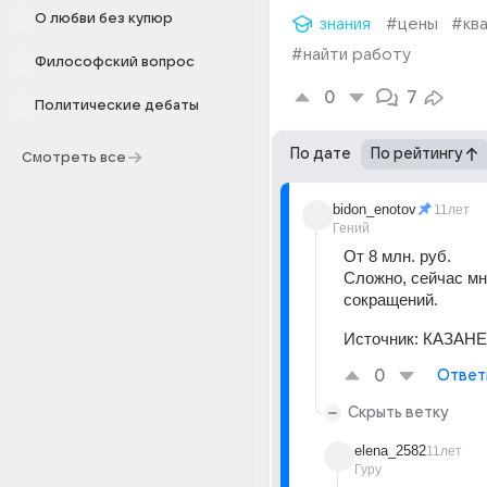
О любви без купюр
знания
#цены
#кв
#найти работу
Философский вопрос
0
7
Политические дебаты
По дате
По рейтингу
Смотреть все
bidon_enotov
11лет
Гений
От 8 млн. руб.
Сложно, сейчас мно
сокращений.
Источник:
КАЗАН
0
Ответ
Скрыть ветку
elena_2582
11лет
Гуру