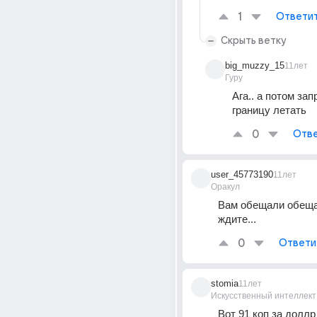
1
Ответи
Скрыть ветку
big_muzzy_15
11лет
Гуру
Ага.. а потом запр
границу летать
0
Отве
user_45773190
11лет
Оракул
Вам обещали обещат
ждите...
0
Ответи
stomia
11лет
Искусственный интеллект
Вот 91 коп за доллр