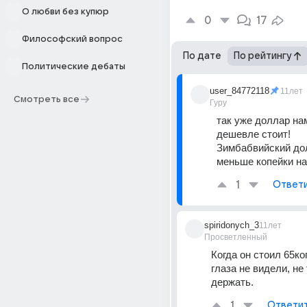
О любви без купюр
0
17
Философский вопрос
По дате
По рейтингу
Политические дебаты
user_84772118
11лет
Смотреть все
Гуру
так уже доллар нам
дешевле стоит!
Зимбабвийский дол
меньше копейки на
1
Ответ
spiridonych_3
11лет
Просветленный
Когда он стоил 65коп
глаза не видели, не 
держать.
1
Ответи