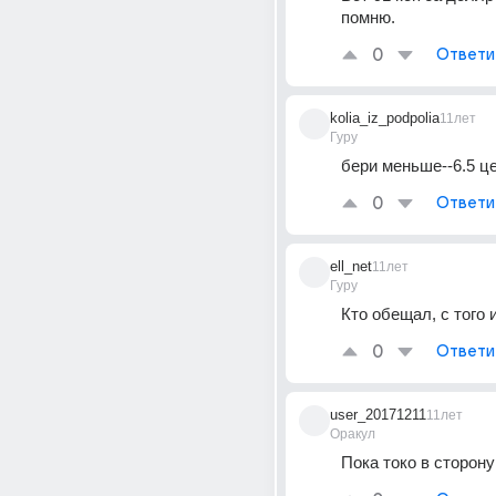
помню.
0
Ответи
kolia_iz_podpolia
11лет
Гуру
бери меньше--6.5 ц
0
Ответи
ell_net
11лет
Гуру
Кто обещал, с того
0
Ответи
user_20171211
11лет
Оракул
Пока токо в сторону