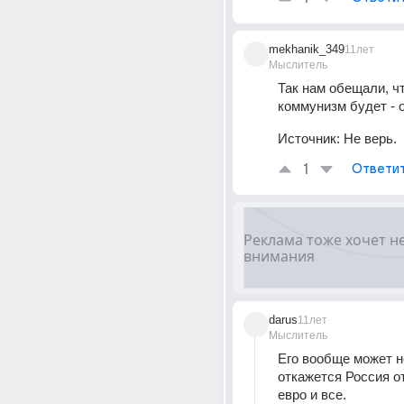
mekhanik_349
11лет
Мыслитель
Так нам обещали, что
коммунизм будет - 
Источник:
Не верь.
1
Ответи
darus
11лет
Мыслитель
Его вообще может не
откажется Россия от
евро и все.