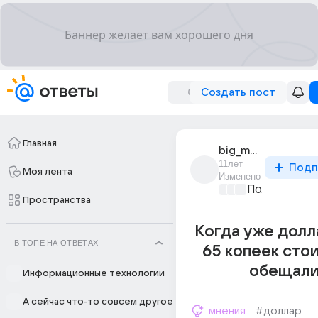
Создать пост
Главная
big_muzzy_15
11лет
Подп
Моя лента
Изменено
Политически
Пространства
Когда уже долл
В ТОПЕ НА ОТВЕТАХ
65 копеек сто
обещали.
Информационные технологии
А сейчас что-то совсем другое
мнения
#доллар