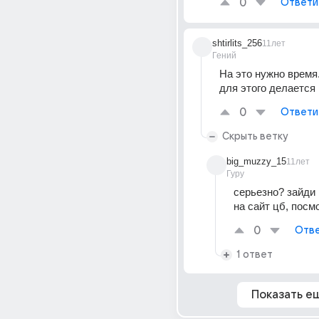
0
Ответи
shtirlits_256
11лет
Гений
На это нужно время..
для этого делается
0
Ответи
Скрыть ветку
big_muzzy_15
11лет
Гуру
серьезно? зайди 
на сайт цб, посм
0
Отве
1 ответ
Показать е