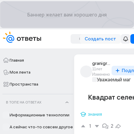
Создать пост
Главная
granigrani
11лет
Подп
Моя лента
Изменено
Уважаемый маг
Пространства
Квадрат селе
В ТОПЕ НА ОТВЕТАХ
знания
Информационные технологии
1
2
А сейчас что-то совсем другое