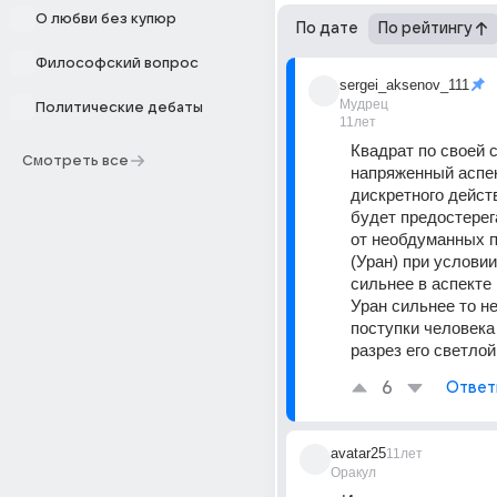
О любви без купюр
По дате
По рейтингу
Философский вопрос
sergei_aksenov_111
Мудрец
Политические дебаты
11лет
Квадрат по своей с
Смотреть все
напряженный аспек
дискретного действ
будет предостерег
от необдуманных п
(Уран) при условии
сильнее в аспекте 
Уран сильнее то н
поступки человека 
разрез его светлой
6
Ответ
avatar25
11лет
Оракул