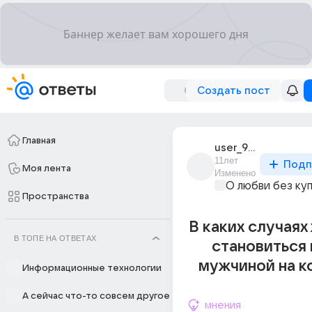
Создать пост
Главная
user_95065640
11лет
Подп
Моя лента
Изменено
О любви без ку
Пространства
В каких случая
В ТОПЕ НА ОТВЕТАХ
становиться
мужчиной на ко
Информационные технологии
А сейчас что-то совсем другое
мнения