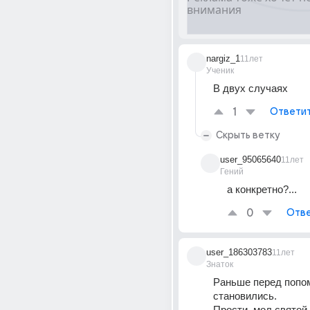
nargiz_1
11лет
Ученик
В двух случаях
1
Ответи
Скрыть ветку
user_95065640
11лет
Гений
а конкретно?...
0
Отве
user_186303783
11лет
Знаток
Раньше перед попом
становились.
Прости, мол святой о