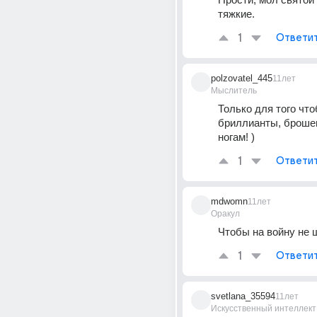
тяжкие.
1
Ответи
polzovatel_445
11лет
Мыслитель
Только для того что
бриллианты, брошен
ногам! )
1
Ответи
mdwomn
11лет
Оракул
Чтобы на войну не 
1
Ответи
svetlana_35594
11лет
Искусственный интеллект