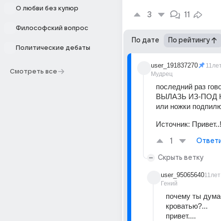
О любви без купюр
3
11
Философский вопрос
По дате
По рейтингу
Политические дебаты
user_191837270
11ле
Смотреть все
Мудрец
последний раз говор
ВЫЛАЗЬ ИЗ-ПОД КР
или ножки подпилю
Источник:
Привет..!
1
Ответ
Скрыть ветку
user_95065640
11лет
Гений
почему ты думае
кроватью?...
привет....