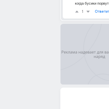
когда бусики порвутс
1
Ответи