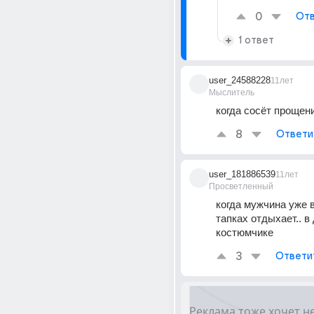
0
Отв
1 ответ
user_24588228
11лет
Мыслитель
когда сосёт прощен
8
Ответи
user_181886539
11лет
Просветленный
когда мужчина уже в
тапках отдыхает.. в
костюмчике
3
Ответи