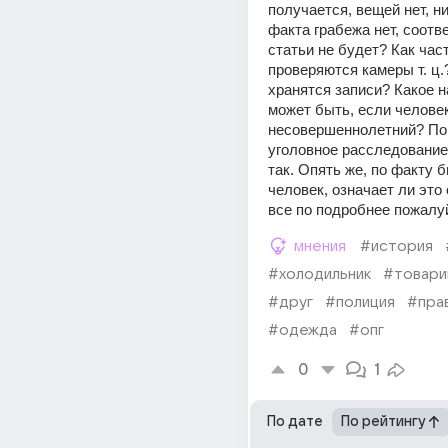
получается, вещей нет, нич
факта грабежа нет, соотве
статьи не будет? Как част
проверяются камеры т. ц.?
хранятся записи? Какое н
может быть, если человек
несовершеннолетний? Пок
уголовное расследование 
так. Опять же, по факту б
человек, означает ли это 
все по подробнее пожалу
мнения
#история
#холодильник
#товар
#друг
#полиция
#пра
#одежда
#опг
0
1
По дате
По рейтингу