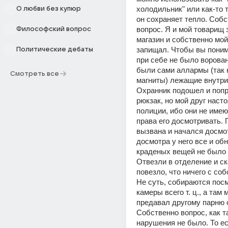
холодильник" или как-то т
О любви без купюр
он сохраняет тепло. Собс
вопрос. Я и мой товарищ 
Философский вопрос
магазин и собственно мой
запищал. Чтобы вы понима
Политические дебаты
при себе не было ворова
были сами аллармы (так 
Смотреть все
магниты) лежащие внутри 
Охранник подошел и попр
рюкзак, но мой друг насто
полиции, ибо они не имеют
права его досмотривать. 
вызвана и начался досмот
досмотра у него все и обн
краденых вещей не было п
Отвезли в отделение и ск
повезло, что ничего с соб
Не суть, собираются посм
камеры всего т. ц., а там 
предавал другому парню о
Собственно вопрос, как та
нарушения не было. То ест