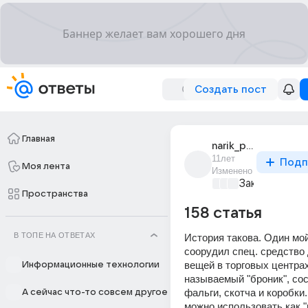
Создать пост
Главная
narik_pokhodu
11лет
Подп
Моя лента
Изменено
Закон и поря
Пространства
158 статья
В ТОПЕ НА ОТВЕТАХ
История такова. Один мой
соорудил спец. средство 
вещей в торговых центрах.
Информационные технологии
называемый "броник", сос
фальги, скотча и коробки. 
А сейчас что-то совсем другое
можно использовать как "