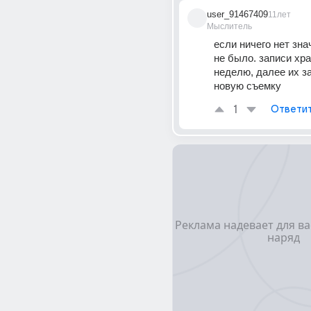
user_91467409
11лет
Мыслитель
если ничего нет знач
не было. записи хра
неделю, далее их за
новую съемку
1
Ответи