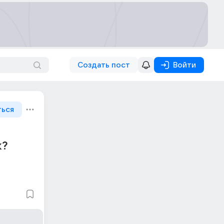
Создать пост
Войти
ться
к?