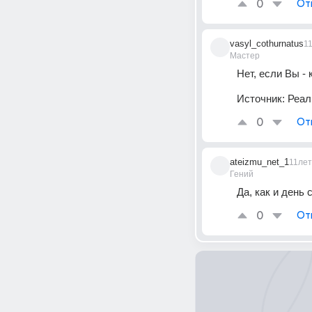
0
От
vasyl_cothurnatus
1
Мастер
Нет, если Вы -
Источник:
Реал
0
От
ateizmu_net_1
11лет
Гений
Да, как и день 
0
От