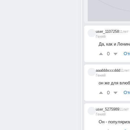
user_1107258
11лет
Гений
Да, как и Лени
0
От
aaabbbcccddd
11лет
Гений
он же для влю
0
От
user_5275989
11лет
Гений
Он - популяриз