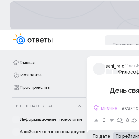
Главная
sani_raid
11лет
И
Философ
Моя лента
Пространства
День свя
В ТОПЕ НА ОТВЕТАХ
мнения
#свято
Информационные технологии
0
8
А сейчас что-то совсем другое
По дате
По рейтин