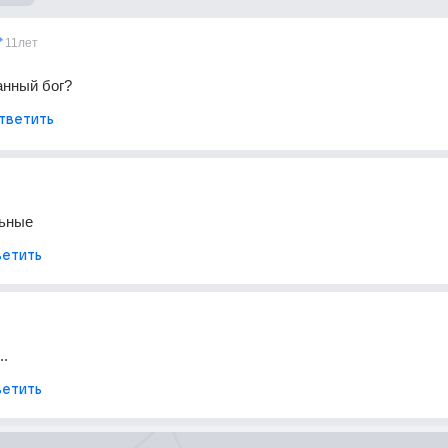
11лет
анный бог?
тветить
льные
етить
..
етить