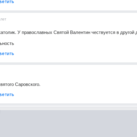
ветить
1лет
 католик. У православных Святой Валентин чествуется в другой 
ьность
ветить
святого Саровского.
ветить