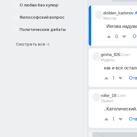
О любви без купюр
droblen_kartonov
Философский вопрос
Мастер
Иегова надум
Политические дебаты
0
О
Смотреть все
grisha_826
11лет
Мудрец
как и все оста
1
Отв
roller_19
11лет
Оракул
..Католический.
1
Отв