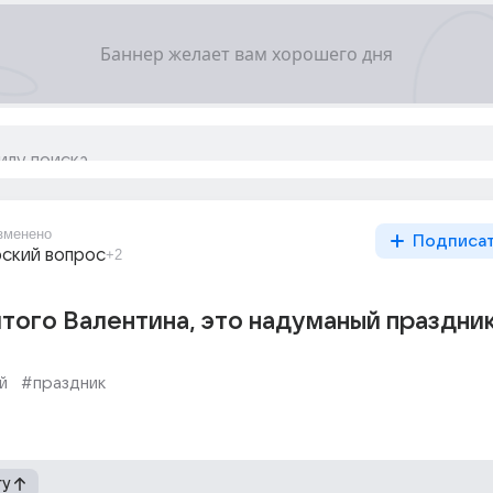
зменено
Подписа
ский вопрос
+2
того Валентина, это надуманый праздни
й
#праздник
гу