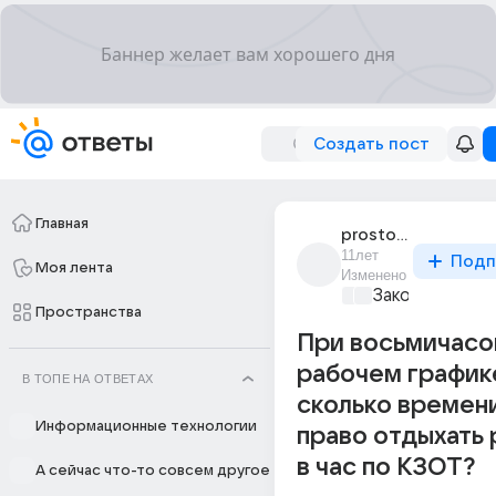
Создать пост
Главная
prosto_72
11лет
Подп
Моя лента
Изменено
Закон и поряд
Пространства
При восьмичас
рабочем график
В ТОПЕ НА ОТВЕТАХ
сколько времен
Информационные технологии
право отдыхать
в час по КЗОТ?
А сейчас что-то совсем другое