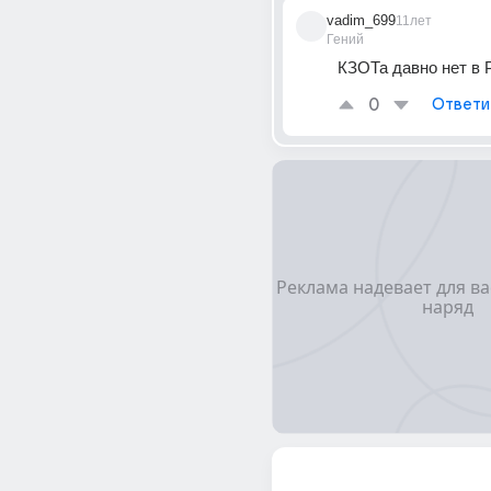
vadim_699
11лет
Гений
КЗОТа давно нет в 
0
Ответи