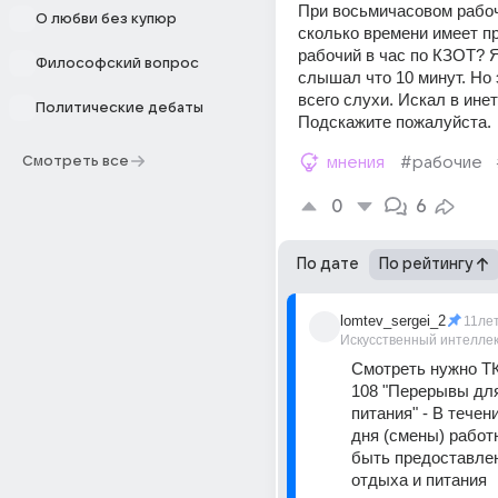
При восьмичасовом рабоч
О любви без купюр
сколько времени имеет пр
рабочий в час по КЗОТ? Я
Философский вопрос
слышал что 10 минут. Но э
всего слухи. Искал в инете
Политические дебаты
Подскажите пожалуйста.
Смотреть все
мнения
#рабочие
0
6
По дате
По рейтингу
lomtev_sergei_2
11ле
Искусственный интелле
Смотреть нужно ТК 
108 "Перерывы для
питания" - В течени
дня (смены) работ
быть предоставлен
отдыха и питания 