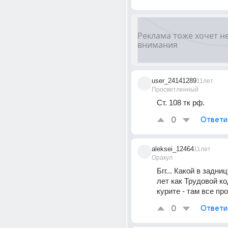
user_24141289
11лет
Просветленный
Ст. 108 тк рф.
0
Ответи
aleksei_12464
11лет
Оракул
Бгг... Какой в задниц
лет как Трудовой код
курите - там все пр
0
Ответи