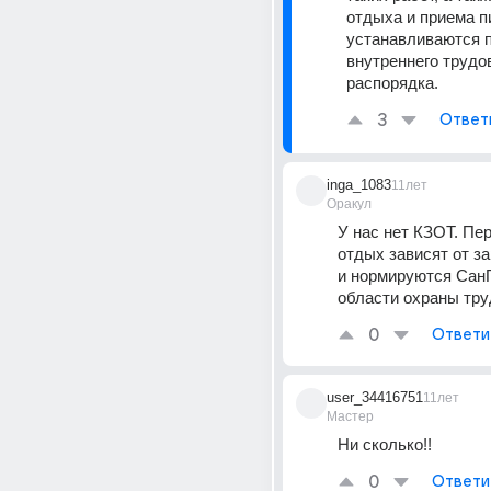
отдыха и приема п
устанавливаются п
внутреннего трудов
распорядка.
3
Ответ
inga_1083
11лет
Оракул
У нас нет КЗОТ. Пе
отдых зависят от за
и нормируются Сан
области охраны тру
0
Ответи
user_34416751
11лет
Мастер
Ни сколько!!
0
Ответи