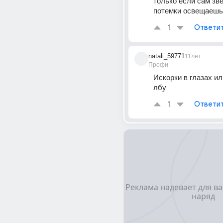
только если сам звез
потемки освещаешь
1
Ответи
natali_59771
11лет
Профи
Искорки в глазах ил
лбу
1
Ответи