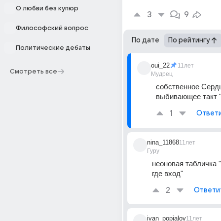
О любви без купюр
3
9
Философский вопрос
По дате
По рейтингу
Политические дебаты
oui_22
11лет
Смотреть все
Мудрец
собственное Сердц
выбивающее такт "
1
Ответ
nina_11868
11лет
Гуру
неоновая табличка 
где вход"
2
Ответи
ivan_popialov
11лет