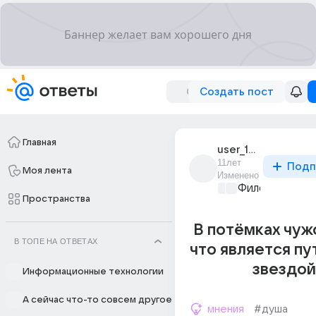
Создать пост
Главная
user_17823050
11лет
Подп
Моя лента
Изменено
Философский 
Пространства
В потёмках чуж
В ТОПЕ НА ОТВЕТАХ
что является п
звездой
Информационные технологии
А сейчас что-то совсем другое
мнения
#душа