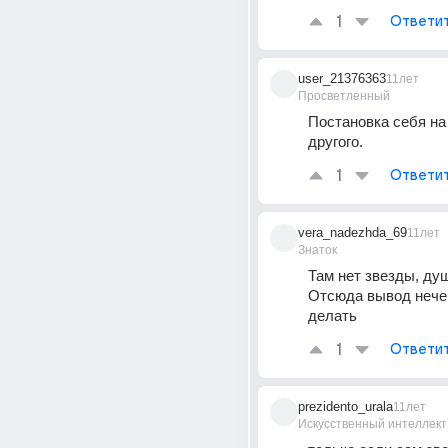
1
Ответи
user_21376363
11лет
Просветленный
Постановка себя на 
другого.
1
Ответи
vera_nadezhda_69
11лет
Знаток
Там нет звезды, душ
Отсюда вывод нечег
делать
1
Ответи
prezidento_urala
11лет
Искусственный интеллект