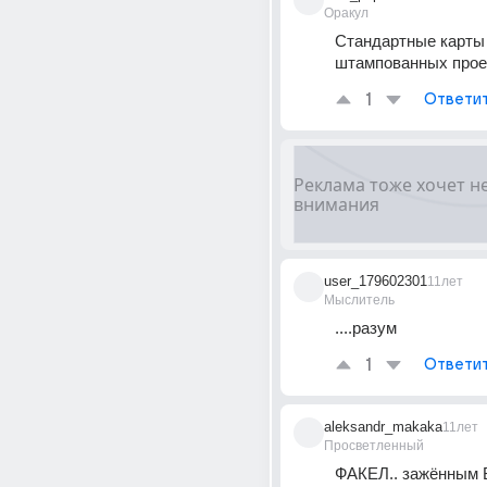
Оракул
Стандартные карты 
штампованных прое
1
Ответи
user_179602301
11лет
Мыслитель
....разум
1
Ответи
aleksandr_makaka
11лет
Просветленный
ФАКЕЛ.. зажённым 