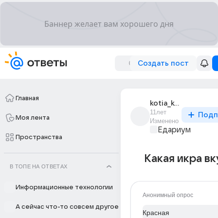
Создать пост
Главная
kotia_kotia_210
11лет
Подп
Моя лента
Изменено
Едариум
Пространства
Какая икра в
В ТОПЕ НА ОТВЕТАХ
Информационные технологии
Анонимный опрос
А сейчас что-то совсем другое
Красная