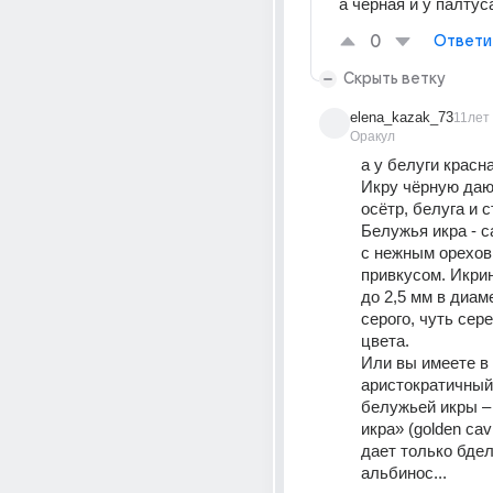
а черная и у палту
0
Ответи
Скрыть ветку
elena_kazak_73
11лет
Оракул
а у белуги красна
Икру чёрную дают
осётр, белуга и 
Белужья икра - с
с нежным орехов
привкусом. Икрин
до 2,5 мм в диам
серого, чуть сере
цвета. 
Или вы имеете в 
аристократичный 
белужьей икры – 
икра» (golden cavi
дает только бдел
альбинос...