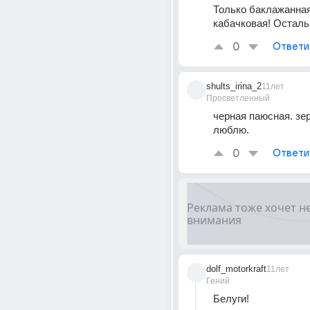
Только баклажанная
кабачковая! Осталь
0
Ответи
shults_irina_2
11лет
Просветленный
черная паюсная. зер
люблю.
0
Ответи
dolf_motorkraft
11лет
Гений
Белуги!