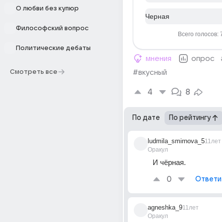
О любви без купюр
Черная
Философский вопрос
Всего голосов: 
Политические дебаты
мнения
опрос
Смотреть все
#вкусный
4
8
По дате
По рейтингу
ludmila_smirnova_5
11лет
Оракул
И чёрная.
0
Ответи
agneshka_9
11лет
Оракул