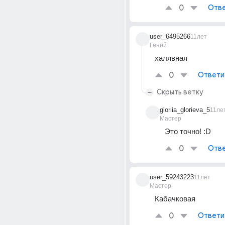
0
Отве
user_6495266
11лет
Гений
халявная
0
Ответи
Скрыть ветку
gloriia_glorieva_5
11ле
Мастер
Это точно! :D
0
Отве
user_59243223
11лет
Мастер
Кабачковая
0
Ответи