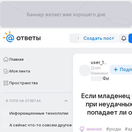
Создать пост
Главная
user_180820792
11лет
Подп
Моя лента
Изменено
Философски
Пространства
Если младенец
В ТОПЕ НА ОТВЕТАХ
при неудачных
попадает ли о
Информационные технологии
А сейчас что-то совсем другое
мнения
#роды
#а