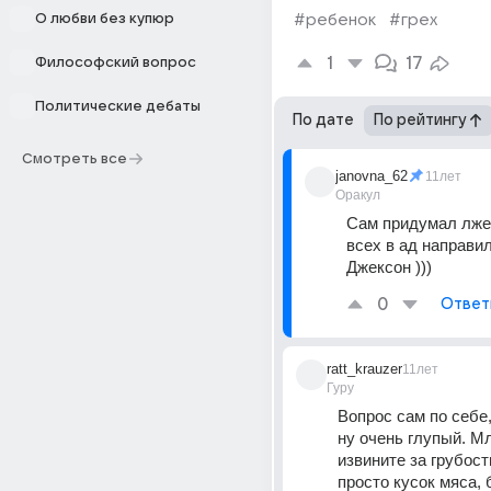
О любви без купюр
#ребенок
#грех
1
17
Философский вопрос
Политические дебаты
По дате
По рейтингу
Смотреть все
janovna_62
11лет
Оракул
Сам придумал лжеу
всех в ад направил,
Джексон )))
0
Ответ
ratt_krauzer
11лет
Гуру
Вопрос сам по себе, 
ну очень глупый. Мл
извините за грубость
просто кусок мяса, б