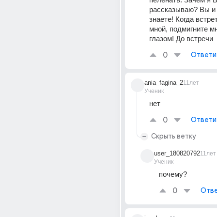
рассказываю? Вы и 
знаете! Когда встрет
мной, подмигните м
глазом! До встречи
0
Ответи
ania_fagina_2
11лет
Ученик
нет
0
Ответи
Скрыть ветку
user_180820792
11лет
Ученик
почему?
0
Отве