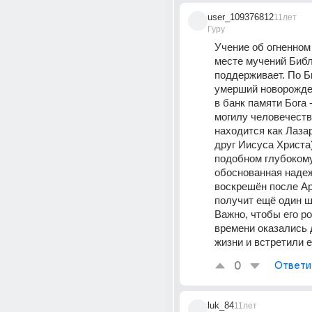
user_109376812
11лет
Гуру
Учение об огненном 
месте мучений Библ
поддерживает. По Б
умерший новорожде
в банк памяти Бога 
могилу человечества
находится как Лаза
друг Иисуса Христа)
подобном глубокому 
обоснованная надеж
воскрешён после Ар
получит ещё один ша
Важно, чтобы его ро
времени оказались 
жизни и встретили е
0
Ответи
luk_84
11лет