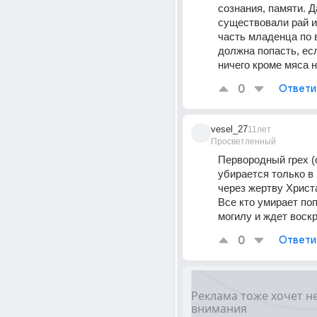
сознания, памяти. Д
существовали рай и 
часть младенца по 
должна попасть, есл
ничего кроме мяса 
0
Ответи
vesel_27
11лет
Просветленный
Первородный грех (о
убирается только в 
через жертву Христа
Все кто умирает поп
могилу и ждет воск
0
Ответи