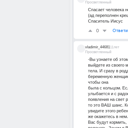
Просветленный
Спасает человека не
(ад переполнен кре
Спаситель Иисус
0
Ответи
vladimir_44681
11лет
Просветленный
-Вы узнаете об этом,
выйдете из своего 
тела. И сразу в род
беременную женщин
чтобы она
была с кольцом. Есл
улыбается и с радо
появления на свет 
то это ВАШ шанс. Ко
увидите этого ребен
же окажетесь в нем.
Вас будут кормить, 
пеленать. Зачем я 