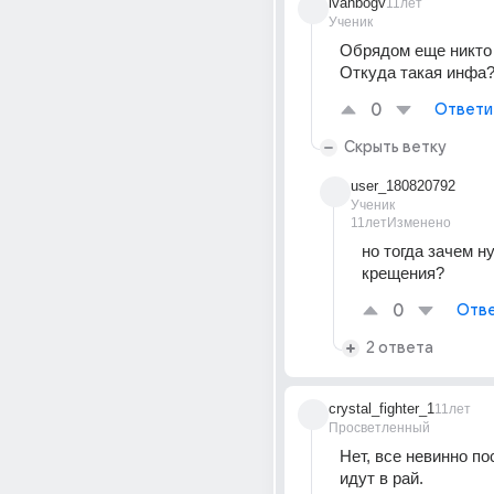
ivanbogv
11лет
Ученик
Обрядом еще никто 
Откуда такая инфа
0
Ответи
Скрыть ветку
user_180820792
Ученик
11лет
Изменено
но тогда зачем н
крещения? 
0
Отве
2 ответа
crystal_fighter_1
11лет
Просветленный
Нет, все невинно по
идут в рай.