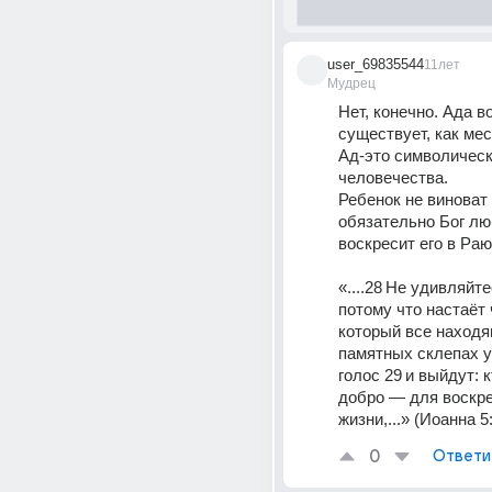
user_69835544
11лет
Мудрец
Нет, конечно. Ада в
существует, как мес
Ад-это символическ
человечества. 
Ребенок не виноват 
обязательно Бог лю
воскресит его в Раю
«....28 Не удивляйте
потому что настаёт ч
который все находя
памятных склепах у
голос 29 и выйдут: к
добро — для воскре
жизни,...» (Иоанна 
0
Ответи