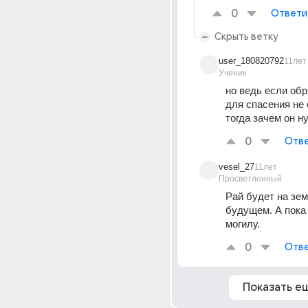
0
Ответи
Скрыть ветку
user_180820792
11лет
Ученик
но ведь если обр
для спасения не 
тогда зачем он н
0
Отве
vesel_27
11лет
Просветленный
Рай будет на зем
будущем. А пока 
могилу.
0
Отве
Показать е