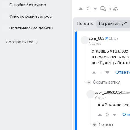
О любви без купюр
0
5
Философский вопрос
По дате
По рейтингу
Политические дебаты
sam_883
11лет
Смотреть все
Мастер
ставишь virtualbox
в нем ставишь wind
все будет работат
1
Ответ
Скрыть ветку
user_189531034
11ле
Ученик
А XP можно пос
0
Отв
1 ответ