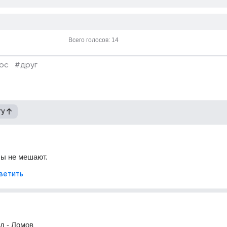
Всего голосов: 14
ос
#друг
гу
лы не мешают.
ветить
д - Ломов 