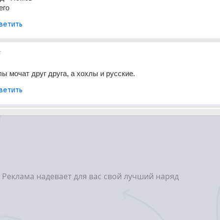
его
ветить
т
лы мочат друг друга, а хохлы и русские.
ветить