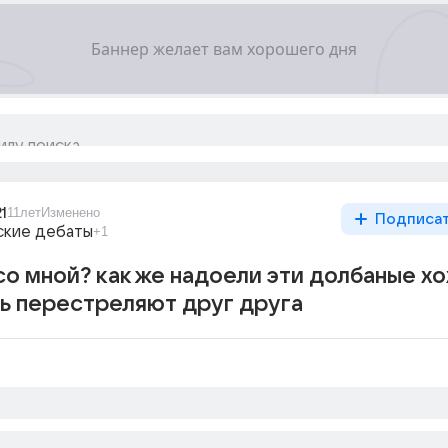
1
11лет
Изменено
Подписа
ские дебаты
+1
со мной? как же надоели эти долбаные хо
ть перестреляют друг друга