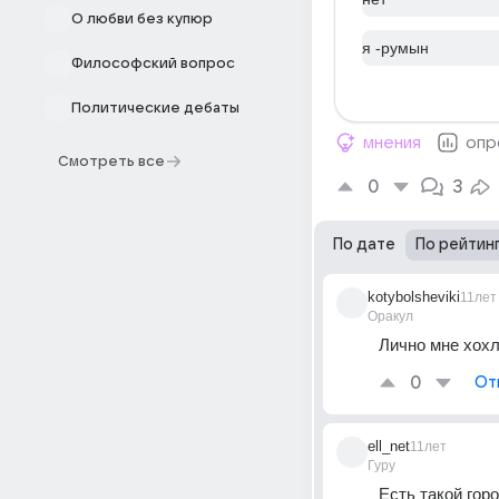
О любви без купюр
я -румын
Философский вопрос
Политические дебаты
мнения
опр
Смотреть все
0
3
По дате
По рейтин
kotybolsheviki
11лет
Оракул
Лично мне хох
0
От
ell_net
11лет
Гуру
Есть такой горо