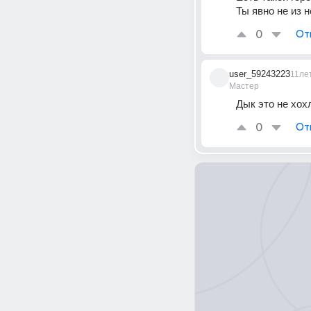
Ты явно не из н
0
От
user_59243223
11ле
Мастер
Дык это не хох
0
От